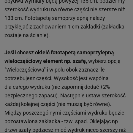
obydwa wymiary będą powyżej 135 cm, podzielimy
szerokość wydruku na równe części nie szersze niż
133 cm. Fototapetę samoprzylepną należy
przyklejać z zachowaniem 1 cm zakładki (zakładka
zostaje na ścianie).
Jeśli chcesz okleić fototapetą samoprzylepną
wieloczęściowy element np. szafę,
wybierz opcję
"Wieloczęściowa" i w polu obok zaznacz ile
potrzebujesz części. Wysokość jest wspólna
dla całego wydruku (nie zapomnij dodać +2%
bezpiecznego zapasu). Następnie ustaw szerokość
każdej kolejnej części (nie muszą być równe).
Między poszczególnymi częściami wydruku będzie
pozostawiona zakładka - tzw. spad. Oklejając np
drzwi szafy będziesz mieć wydruk nieco szerszy niż