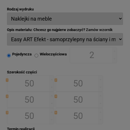
Rodzaj wydruku
Opis materiału: Chcesz go najpierw zobaczyć?
Zamów wzornik
Pojedyncza
Wieloczęściowa
Szerokość części
1
2
3
4
5
6
Termin realizacji