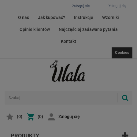
Zaloguj się
Zaloguj się
O nas
Jak kupować?
Instrukcje
Wzorniki
Opinie klientów
Najczęściej zadawane pytania
Kontakt
Cookies
(
0
)
(0)
Zaloguj się
PRODUKTY