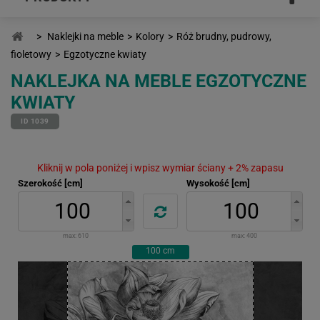
>
Naklejki na meble
>
Kolory
>
Róż brudny, pudrowy,
fioletowy
>
Egzotyczne kwiaty
NAKLEJKA NA MEBLE EGZOTYCZNE
KWIATY
ID 1039
Kliknij w pola poniżej i wpisz wymiar ściany + 2% zapasu
Szerokość [cm]
Wysokość [cm]
max:
610
max:
400
100
cm