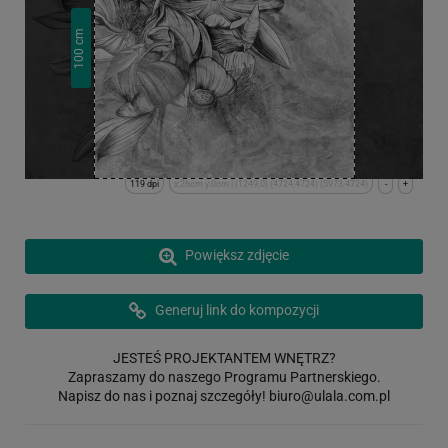
cm
100
119 dpi
x:26cm y:0cm | (1249,0) (4724,4724) (5973,4724)
-
+
Powiększ zdjęcie
Generuj link do kompozycji
JESTEŚ PROJEKTANTEM WNĘTRZ?
Zapraszamy do naszego Programu Partnerskiego.
Napisz do nas i poznaj szczegóły!
biuro@ulala.com.pl