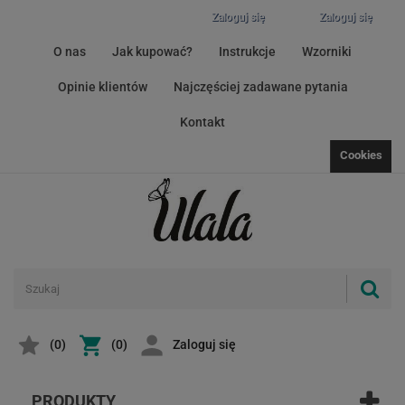
Zaloguj się
Zaloguj się
O nas
Jak kupować?
Instrukcje
Wzorniki
Opinie klientów
Najczęściej zadawane pytania
Kontakt
Cookies
(
0
)
(0)
Zaloguj się
PRODUKTY