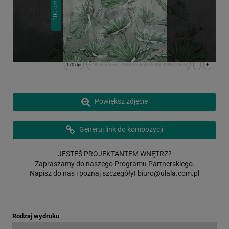
cm
100
170 dpi
x:48cm y:0cm | (3168,0) (6663,6663) (9832,6663)
-
+
Powiększ zdjęcie
Generuj link do kompozycji
JESTEŚ PROJEKTANTEM WNĘTRZ?
Zapraszamy do naszego Programu Partnerskiego.
Napisz do nas i poznaj szczegóły!
biuro@ulala.com.pl
Rodzaj wydruku