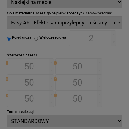
Opis materiału: Chcesz go najpierw zobaczyć?
Zamów wzornik
Pojedyncza
Wieloczęściowa
Szerokość części
1
2
3
4
5
6
Termin realizacji