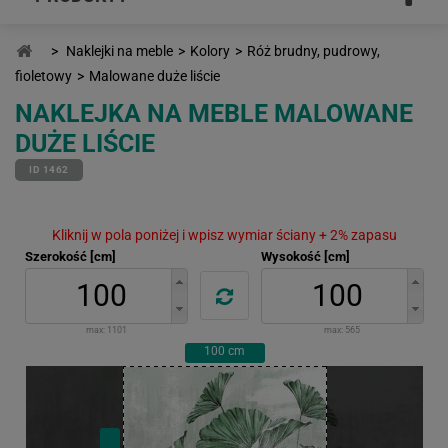
>
Naklejki na meble
>
Kolory
>
Róż brudny, pudrowy,
fioletowy
>
Malowane duże liście
NAKLEJKA NA MEBLE MALOWANE
DUŻE LIŚCIE
ID 1462
Kliknij w pola poniżej i wpisz wymiar ściany + 2% zapasu
Szerokość [cm]
Wysokość [cm]
max:
1101
max:
565
100
cm