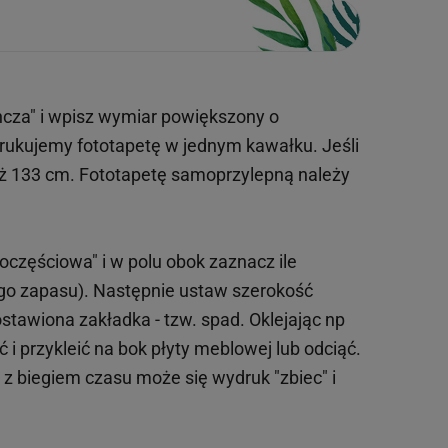
ncza" i wpisz wymiar powiększony o
drukujemy fototapetę w jednym kawałku. Jeśli
iż 133 cm. Fototapetę samoprzylepną należy
oczęściowa" i w polu obok zaznacz ile
ego zapasu). Następnie ustaw szerokość
tawiona zakładka - tzw. spad. Oklejając np
 i przykleić na bok płyty meblowej lub odciąć.
o z biegiem czasu może się wydruk "zbiec" i