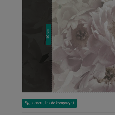
cm
100
Generuj link do kompozycji