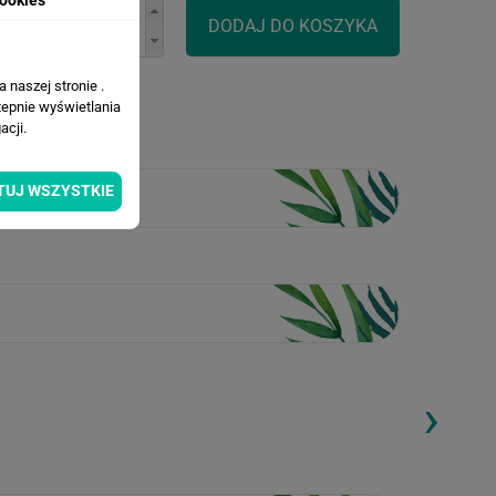
 naszej stronie .
tepnie wyświetlania
cji.
TUJ WSZYSTKIE
›
ding...
Loading...