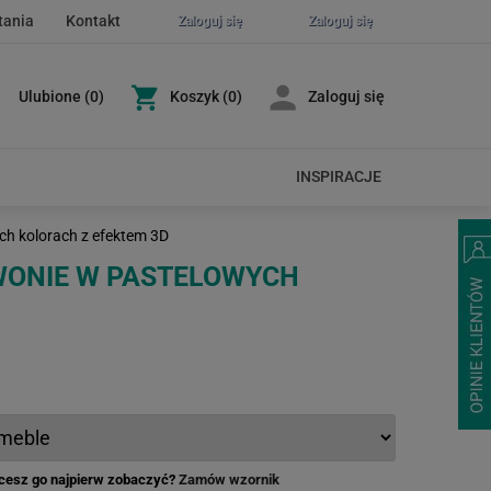
tania
Kontakt
Zaloguj się
Zaloguj się
Ulubione
(
0
)
Koszyk
(0)
Zaloguj się
INSPIRACJE
ch kolorach z efektem 3D
WONIE W PASTELOWYCH
hcesz go najpierw zobaczyć?
Zamów wzornik