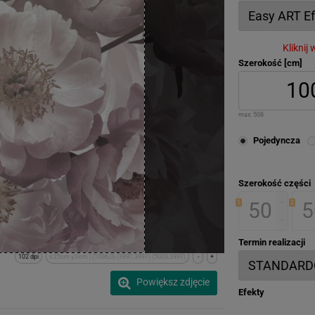
Kliknij
Szerokość [cm]
max:
508
Pojedyncza
Szerokość części
1
2
Termin realizacji
102 dpi
x:25cm y:0cm | (1006,0) (3997,3997) (5003,3997)
-
+
Powiększ zdjęcie
Efekty