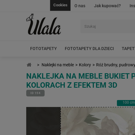
Cookies
O nas
Jak kupować?
In
FOTOTAPETY
FOTOTAPETY DLA DZIECI
TAPET
>
Naklejki na meble
>
Kolory
>
Róż brudny, pudrowy,
NAKLEJKA NA MEBLE BUKIET
KOLORACH Z EFEKTEM 3D
ID 154
100
cm