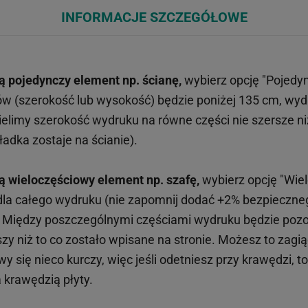
INFORMACJE SZCZEGÓŁOWE
ą pojedynczy element np. ścianę,
wybierz opcję "Pojedy
ów (szerokość lub wysokość) będzie poniżej 135 cm, wy
limy szerokość wydruku na równe części nie szersze n
adka zostaje na ścianie).
ą wieloczęściowy element np. szafę,
wybierz opcję "Wiel
 dla całego wydruku (nie zapomnij dodać +2% bezpieczn
). Między poszczególnymi częściami wydruku będzie pozos
y niż to co zostało wpisane na stronie. Możesz to zagiąć
 się nieco kurczy, więc jeśli odetniesz przy krawędzi, t
 krawędzią płyty.