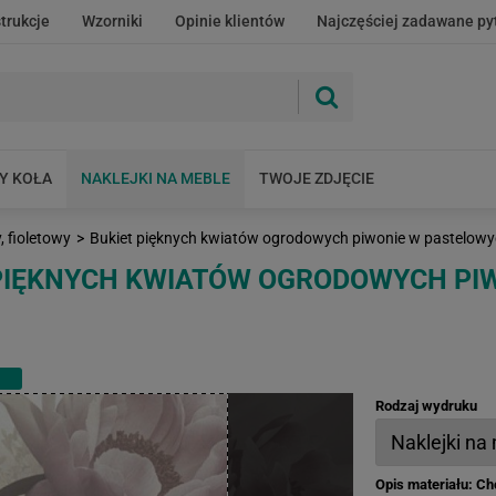
strukcje
Wzorniki
Opinie klientów
Najczęściej zadawane py
Y KOŁA
NAKLEJKI NA MEBLE
TWOJE ZDJĘCIE
 fioletowy
>
Bukiet pięknych kwiatów ogrodowych piwonie w pastelowy
 PIĘKNYCH KWIATÓW OGRODOWYCH PI
Rodzaj wydruku
Opis materiału: C