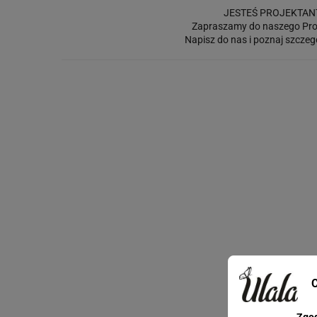
JESTEŚ PROJEKTAN
Zapraszamy do naszego Pro
Napisz do nas i poznaj szczeg
C
Zgo