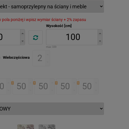
 w pola poniżej i wpisz wymiar ściany + 2% zapasu
Wysokość [cm]
max:
339
Wieloczęściowa
3
4
5
6