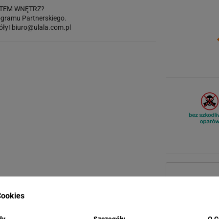
TEM WNĘTRZ?
gramu Partnerskiego.
óły!
biuro@ulala.com.pl
ookies
dy
Szczegóły
O C