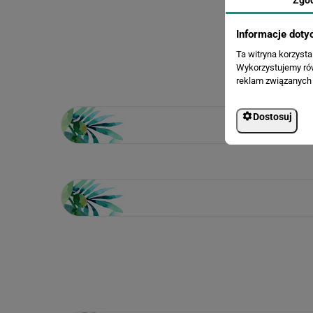
Informacje doty
Ta witryna korzyst
Wykorzystujemy równ
reklam związanych 
Dostosuj
Loading...