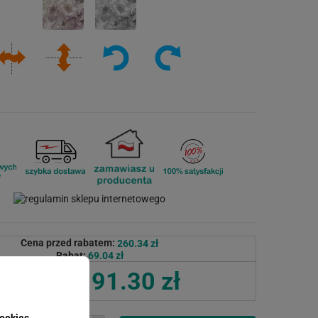
Cena przed rabatem:
260.34 zł
Rabat:
69.04 zł
191.30 zł
Cena po rabacie:
ookies