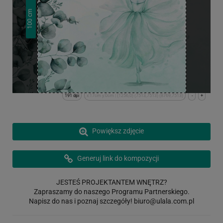
cm
100
191 dpi
x:17cm y:0cm | (1256,0) (7513,7513) (8769,7513)
-
+
Powiększ zdjęcie
Generuj link do kompozycji
JESTEŚ PROJEKTANTEM WNĘTRZ?
Zapraszamy do naszego Programu Partnerskiego.
Napisz do nas i poznaj szczegóły!
biuro@ulala.com.pl