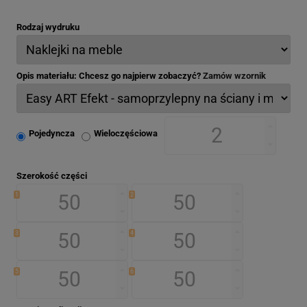
Rodzaj wydruku
Opis materiału: Chcesz go najpierw zobaczyć?
Zamów wzornik
Pojedyncza
Wieloczęściowa
Szerokość części
1
2
3
4
5
6