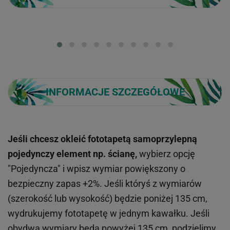
Loading...
INFORMACJE SZCZEGÓŁOWE
Jeśli chcesz okleić fototapetą samoprzylepną
pojedynczy element np. ścianę,
wybierz opcję
"Pojedyncza" i wpisz wymiar powiększony o
bezpieczny zapas +2%. Jeśli któryś z wymiarów
(szerokość lub wysokość) będzie poniżej 135 cm,
wydrukujemy fototapetę w jednym kawałku. Jeśli
obydwa wymiary będą powyżej 135 cm, podzielimy