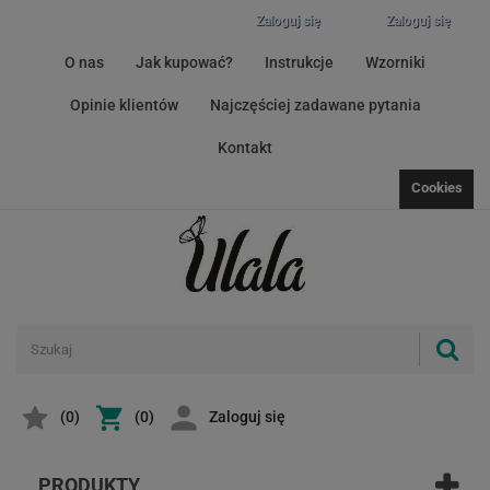
Zaloguj się
Zaloguj się
O nas
Jak kupować?
Instrukcje
Wzorniki
Opinie klientów
Najczęściej zadawane pytania
Kontakt
Cookies
(
0
)
(0)
Zaloguj się
PRODUKTY