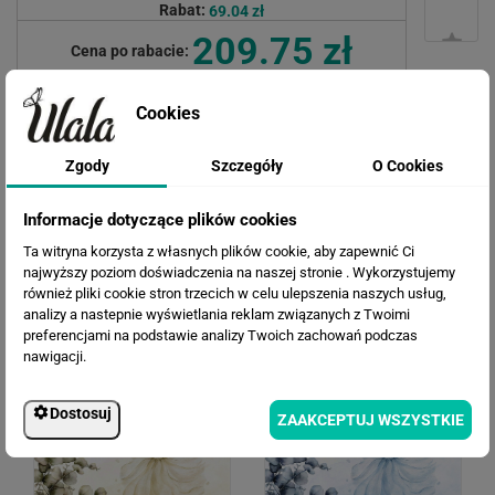
Rabat:
69.04 zł
209.75 zł
Cena po rabacie:
Cookies
Zgody
Szczegóły
O Cookies
Informacje dotyczące plików cookies
Ta witryna korzysta z własnych plików cookie, aby zapewnić Ci
najwyższy poziom doświadczenia na naszej stronie . Wykorzystujemy
również pliki cookie stron trzecich w celu ulepszenia naszych usług,
WERSJE KOLORYSTYCZNE
analizy a nastepnie wyświetlania reklam związanych z Twoimi
preferencjami na podstawie analizy Twoich zachowań podczas
nawigacji.
Dostosuj
ZAAKCEPTUJ WSZYSTKIE