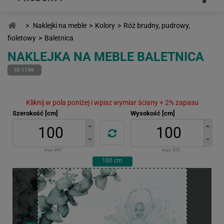
>
Naklejki na meble
>
Kolory
>
Róż brudny, pudrowy,
fioletowy
>
Baletnica
NAKLEJKA NA MEBLE BALETNICA
ID 1706
Kliknij w pola poniżej i wpisz wymiar ściany + 2% zapasu
Szerokość [cm]
Wysokość [cm]
max:
847
max:
635
100
cm