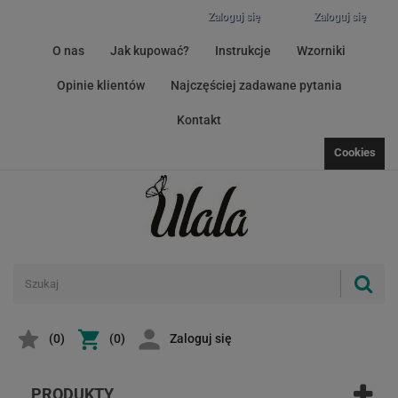
Zaloguj się
Zaloguj się
O nas
Jak kupować?
Instrukcje
Wzorniki
Opinie klientów
Najczęściej zadawane pytania
Kontakt
Cookies
(
0
)
(0)
Zaloguj się
PRODUKTY