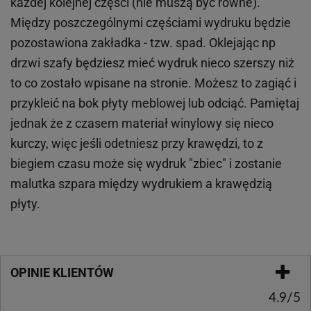
każdej kolejnej części (nie muszą być równe).
Między poszczególnymi częściami wydruku będzie
pozostawiona zakładka - tzw. spad. Oklejając np
drzwi szafy będziesz mieć wydruk nieco szerszy niż
to co zostało wpisane na stronie. Możesz to zagiąć i
przykleić na bok płyty meblowej lub odciąć. Pamiętaj
jednak że z czasem materiał winylowy się nieco
kurczy, więc jeśli odetniesz przy krawędzi, to z
biegiem czasu może się wydruk "zbiec" i zostanie
malutka szpara między wydrukiem a krawędzią
płyty.
OPINIE KLIENTÓW
4.9/5