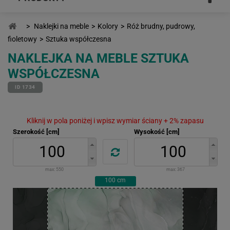
>
Naklejki na meble
>
Kolory
>
Róż brudny, pudrowy,
fioletowy
>
Sztuka współczesna
NAKLEJKA NA MEBLE SZTUKA
WSPÓŁCZESNA
ID 1734
Kliknij w pola poniżej i wpisz wymiar ściany + 2% zapasu
Szerokość [cm]
Wysokość [cm]
max:
550
max:
367
100
cm