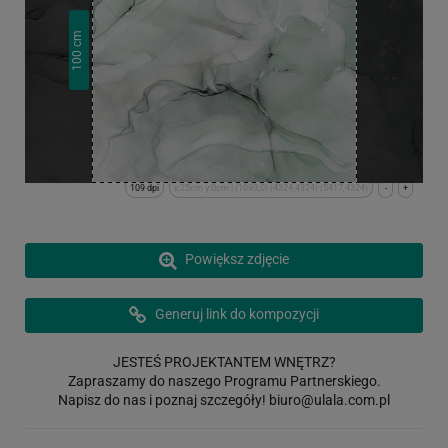
cm
100
109 dpi
x:25cm y:0cm | (1093,0) (4324,4324) (5417,4324)
-
+
Powiększ zdjęcie
Generuj link do kompozycji
JESTEŚ PROJEKTANTEM WNĘTRZ?
Zapraszamy do naszego Programu Partnerskiego.
Napisz do nas i poznaj szczegóły!
biuro@ulala.com.pl