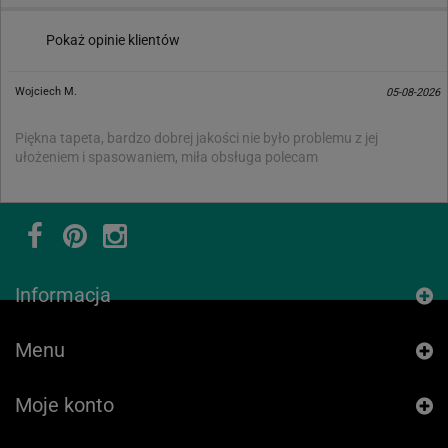
Pokaż opinie klientów
Wojciech M.
05-08-2026
Piękna tapeta, bardzo dobrej jakości nie było problemu z jej
ułożeniem i spasowaniem, miła obsługa polecam
Informacja
Menu
Moje konto