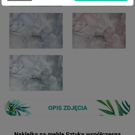
OPIS ZDJĘCIA
Naklejka na meble Sztuka współczesna