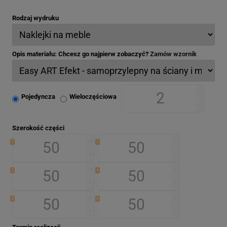
Rodzaj wydruku
Opis materiału: Chcesz go najpierw zobaczyć?
Zamów wzornik
Pojedyncza
Wieloczęściowa
Szerokość części
1
2
3
4
5
6