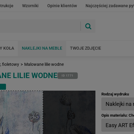
strukcje
Wzorniki
Opinie klientów
Najczęściej zadawane py
Y KOŁA
NAKLEJKI NA MEBLE
TWOJE ZDJĘCIE
 fioletowy
>
Malowane lilie wodne
NE LILIE WODNE
ID 1771
Rodzaj wydruku
Opis materiału: C