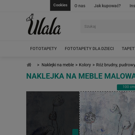
Cookies
O nas
Jak kupować?
In
FOTOTAPETY
FOTOTAPETY DLA DZIECI
TAPET
>
Naklejki na meble
>
Kolory
>
Róż brudny, pudrowy,
NAKLEJKA NA MEBLE MALOWA
100
cm