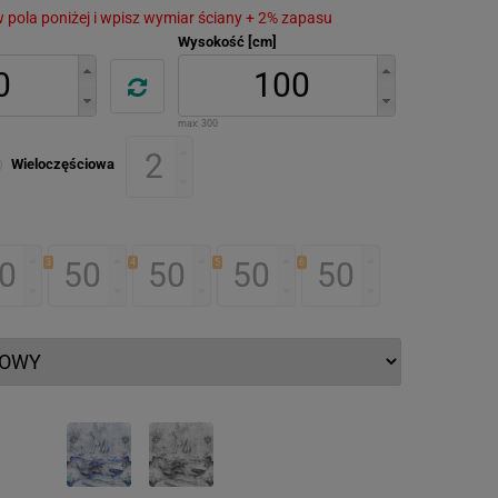
 w pola poniżej i wpisz wymiar ściany + 2% zapasu
Wysokość [cm]
max:
300
Wieloczęściowa
3
4
5
6