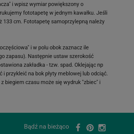
ncza" i wpisz wymiar powiększony o
drukujemy fototapetę w jednym kawałku. Jeśli
iż 133 cm. Fototapetę samoprzylepną należy
oczęściowa" i w polu obok zaznacz ile
ego zapasu). Następnie ustaw szerokość
tawiona zakładka - tzw. spad. Oklejając np
 i przykleić na bok płyty meblowej lub odciąć.
o z biegiem czasu może się wydruk "zbiec" i
Bądź na bieżąco