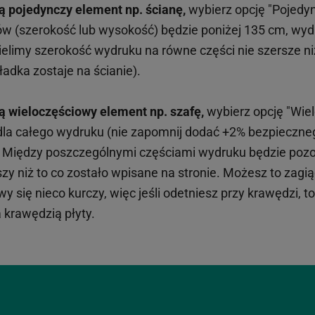
ą pojedynczy element np. ścianę,
wybierz opcję "Pojedy
ów (szerokość lub wysokość) będzie poniżej 135 cm, wy
limy szerokość wydruku na równe części nie szersze n
adka zostaje na ścianie).
ą wieloczęściowy element np. szafę,
wybierz opcję "Wiel
 dla całego wydruku (nie zapomnij dodać +2% bezpieczn
). Między poszczególnymi częściami wydruku będzie pozos
y niż to co zostało wpisane na stronie. Możesz to zagiąć
 się nieco kurczy, więc jeśli odetniesz przy krawędzi, t
 krawędzią płyty.