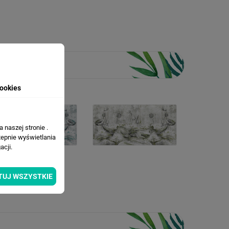
ookies
 naszej stronie .
tepnie wyświetlania
cji.
TUJ WSZYSTKIE