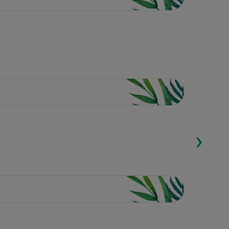
›
ding...
Loading...