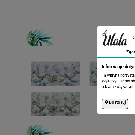
C
Zgo
Informacje doty
Ta witryna korzyst
Wykorzystujemy równ
reklam związanych 
Dostosuj