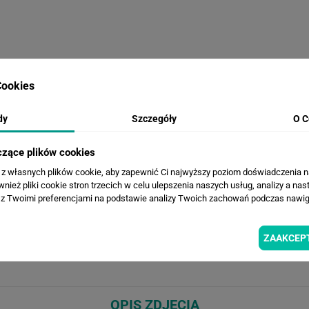
WERSJE KOLORYSTYCZNE
ookies
dy
Szczegóły
O C
czące plików cookies
a z własnych plików cookie, aby zapewnić Ci najwyższy poziom doświadczenia na
ież pliki cookie stron trzecich w celu ulepszenia naszych usług, analizy a nas
z Twoimi preferencjami na podstawie analizy Twoich zachowań podczas nawiga
ZAAKCEP
OPIS ZDJĘCIA