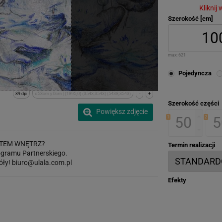
Kliknij
Szerokość [cm]
max:
621
Pojedyncza
89 dpi
x:53cm y:0cm | (1895,0) (3543,3543) (5438,3543)
-
+
Szerokość części
Powiększ zdjęcie
1
2
TEM WNĘTRZ?
Termin realizacji
gramu Partnerskiego.
óły!
biuro@ulala.com.pl
Efekty