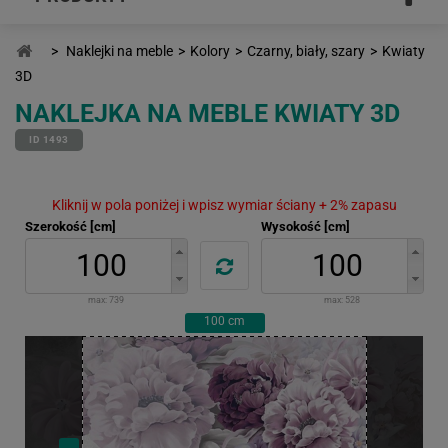
>
Naklejki na meble
>
Kolory
>
Czarny, biały, szary
>
Kwiaty
3D
NAKLEJKA NA MEBLE KWIATY 3D
ID 1493
Kliknij w pola poniżej i wpisz wymiar ściany + 2% zapasu
Szerokość [cm]
Wysokość [cm]
max:
739
max:
528
100
cm