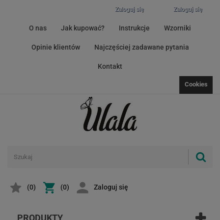
Zaloguj się
Zaloguj się
O nas
Jak kupować?
Instrukcje
Wzorniki
Opinie klientów
Najczęściej zadawane pytania
Kontakt
Cookies
(
0
)
(0)
Zaloguj się
PRODUKTY