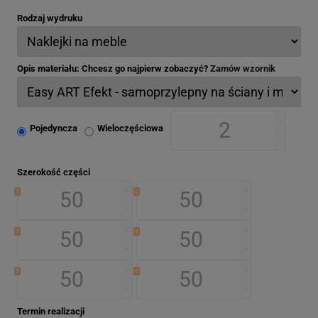
Rodzaj wydruku
Opis materiału: Chcesz go najpierw zobaczyć?
Zamów wzornik
Pojedyncza
Wieloczęściowa
Szerokość części
1
2
3
4
5
6
Termin realizacji