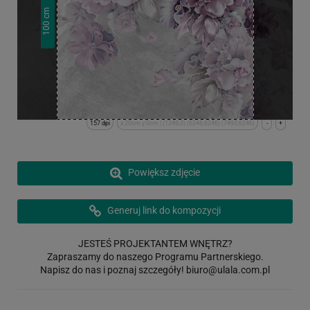
cm
100
157 dpi
x:20cm y:0cm | (1249,0) (6246,6246) (7495,6246)
-
+
Powiększ zdjęcie
Generuj link do kompozycji
JESTEŚ PROJEKTANTEM WNĘTRZ?
Zapraszamy do naszego Programu Partnerskiego.
Napisz do nas i poznaj szczegóły!
biuro@ulala.com.pl