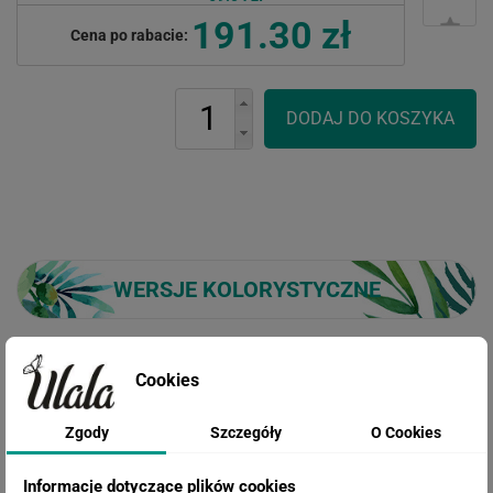
191.30 zł
Cena po rabacie:
WERSJE KOLORYSTYCZNE
Cookies
Zgody
Szczegóły
O Cookies
Informacje dotyczące plików cookies