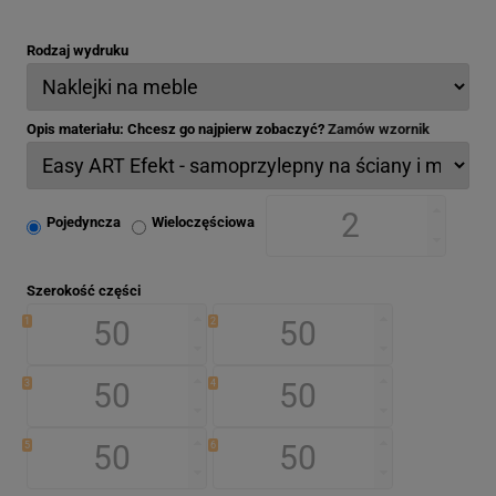
Rodzaj wydruku
Opis materiału: Chcesz go najpierw zobaczyć?
Zamów wzornik
Pojedyncza
Wieloczęściowa
Szerokość części
1
2
3
4
5
6