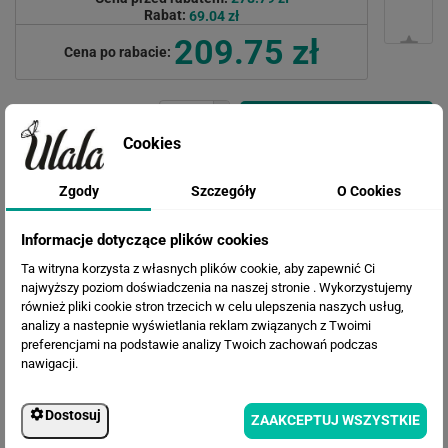
Rabat:
69.04 zł
209.75 zł
Cena po rabacie:
Cookies
Zgody
Szczegóły
O Cookies
Informacje dotyczące plików cookies
Ta witryna korzysta z własnych plików cookie, aby zapewnić Ci
WERSJE KOLORYSTYCZNE
najwyższy poziom doświadczenia na naszej stronie . Wykorzystujemy
również pliki cookie stron trzecich w celu ulepszenia naszych usług,
analizy a nastepnie wyświetlania reklam związanych z Twoimi
preferencjami na podstawie analizy Twoich zachowań podczas
nawigacji.
Dostosuj
ZAAKCEPTUJ WSZYSTKIE