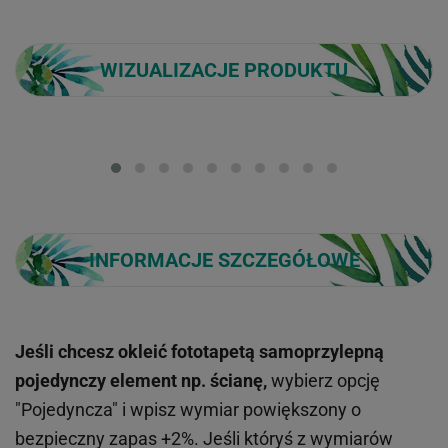
WIZUALIZACJE PRODUKTU
Loading...
INFORMACJE SZCZEGÓŁOWE
Jeśli chcesz okleić fototapetą samoprzylepną
pojedynczy element np. ścianę,
wybierz opcję
"Pojedyncza" i wpisz wymiar powiększony o
bezpieczny zapas +2%. Jeśli któryś z wymiarów