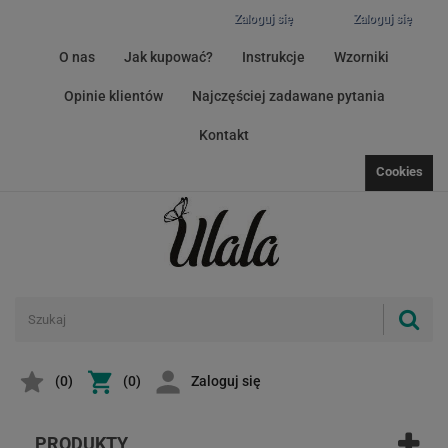
Zaloguj się
Zaloguj się
O nas
Jak kupować?
Instrukcje
Wzorniki
Opinie klientów
Najczęściej zadawane pytania
Kontakt
Cookies
(
0
)
(0)
Zaloguj się
PRODUKTY