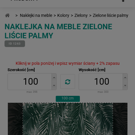
>
Naklejki na meble
>
Kolory
>
Zielony
>
Zielone liście palmy
NAKLEJKA NA MEBLE ZIELONE
LIŚCIE PALMY
ID 1263
Kliknij w pola poniżej i wpisz wymiar ściany + 2% zapasu
Szerokość [cm]
Wysokość [cm]
max:
398
max:
300
100
cm