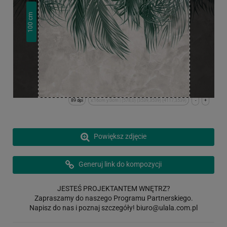
cm
100
89 dpi
x:16cm y:0cm | (578,0) (3539,3539) (4117,3539)
-
+
Powiększ zdjęcie
Generuj link do kompozycji
JESTEŚ PROJEKTANTEM WNĘTRZ?
Zapraszamy do naszego Programu Partnerskiego.
Napisz do nas i poznaj szczegóły!
biuro@ulala.com.pl