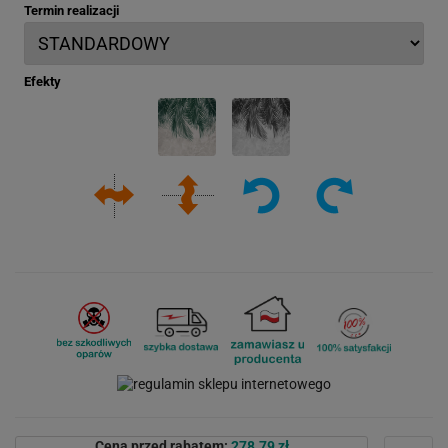
Termin realizacji
Efekty
Cena przed rabatem:
278.79 zł