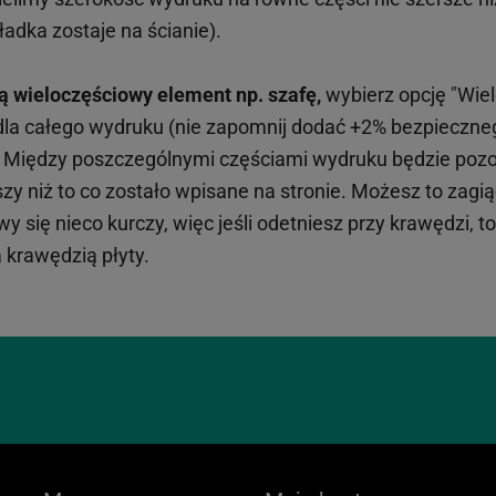
adka zostaje na ścianie).
ą wieloczęściowy element np. szafę,
wybierz opcję "Wiel
 dla całego wydruku (nie zapomnij dodać +2% bezpieczn
). Między poszczególnymi częściami wydruku będzie pozos
y niż to co zostało wpisane na stronie. Możesz to zagiąć
 się nieco kurczy, więc jeśli odetniesz przy krawędzi, t
 krawędzią płyty.