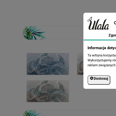
C
Zgo
Informacje doty
Ta witryna korzyst
Wykorzystujemy równ
reklam związanych 
Dostosuj