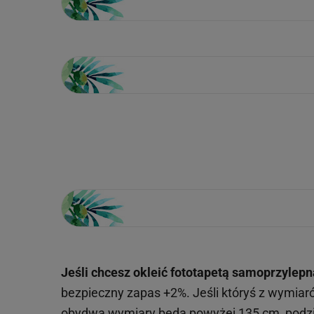
Loading...
Jeśli chcesz okleić fototapetą samoprzylepn
bezpieczny zapas +2%. Jeśli któryś z wymiar
obydwa wymiary będą powyżej 135 cm, podzie