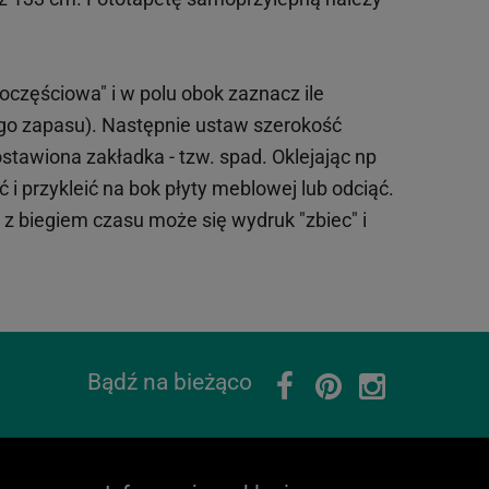
oczęściowa" i w polu obok zaznacz ile
ego zapasu). Następnie ustaw szerokość
tawiona zakładka - tzw. spad. Oklejając np
 i przykleić na bok płyty meblowej lub odciąć.
o z biegiem czasu może się wydruk "zbiec" i
Bądź na bieżąco