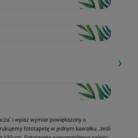
›
ding...
Loading...
ncza" i wpisz wymiar powiększony o
drukujemy fototapetę w jednym kawałku. Jeśli
iż 133 cm. Fototapetę samoprzylepną należy