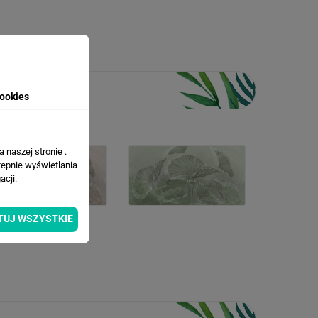
ookies
 naszej stronie .
tepnie wyświetlania
cji.
TUJ WSZYSTKIE