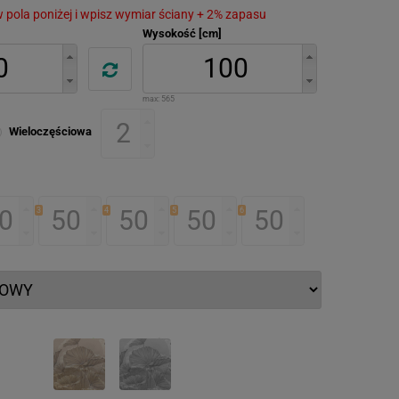
 w pola poniżej i wpisz wymiar ściany + 2% zapasu
Wysokość [cm]
max:
565
Wieloczęściowa
3
4
5
6