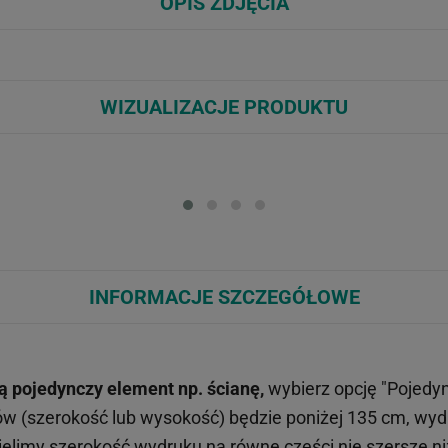
OPIS ZDJĘCIA
WIZUALIZACJE PRODUKTU
Loading...
Loa
INFORMACJE SZCZEGÓŁOWE
ą pojedynczy element np. ścianę,
wybierz opcję "Pojedy
ów (szerokość lub wysokość) będzie poniżej 135 cm, wy
limy szerokość wydruku na równe części nie szersze n