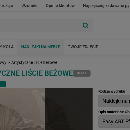
strukcje
Wzorniki
Opinie klientów
Najczęściej zadawane py
Y KOŁA
NAKLEJKI NA MEBLE
TWOJE ZDJĘCIE
zowy
>
Artystyczne liście beżowe
CZNE LIŚCIE BEŻOWE
ID 991
m
Rodzaj wydruku
Opis materiału: C