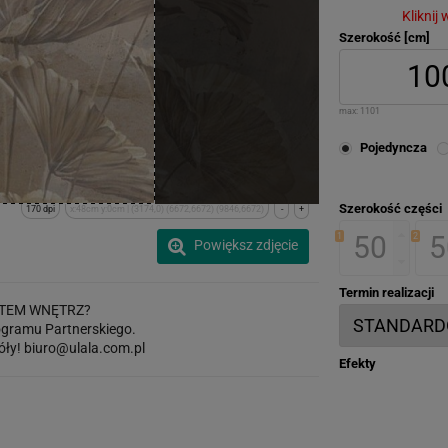
Kliknij
Szerokość [cm]
max:
1101
Pojedyncza
Szerokość części
170 dpi
x:48cm y:0cm | (3174,0) (6672,6672) (9846,6672)
-
+
1
2
Powiększ zdjęcie
Termin realizacji
TEM WNĘTRZ?
gramu Partnerskiego.
óły!
biuro@ulala.com.pl
Efekty