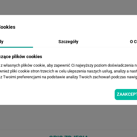
ookies
WERSJE KOLORYSTYCZNE
dy
Szczegóły
O C
czące plików cookies
a z własnych plików cookie, aby zapewnić Ci najwyższy poziom doświadczenia na
ież pliki cookie stron trzecich w celu ulepszenia naszych usług, analizy a nas
z Twoimi preferencjami na podstawie analizy Twoich zachowań podczas nawiga
ZAAKCEP