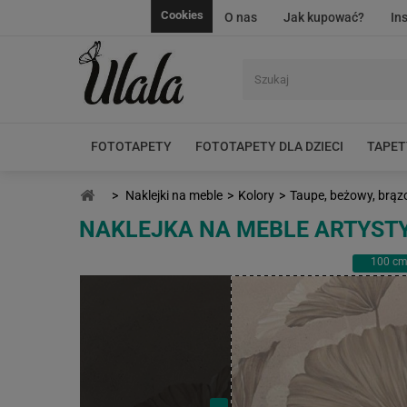
Cookies
O nas
Jak kupować?
In
FOTOTAPETY
FOTOTAPETY DLA DZIECI
TAPET
>
Naklejki na meble
>
Kolory
>
Taupe, beżowy, brą
NAKLEJKA NA MEBLE ARTYSTY
100
c