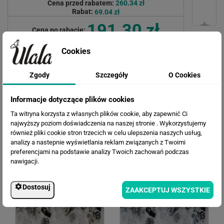
Cena przed rabatem:
260.34 zł
Rabat:
69.04 zł
191.30 zł
Cena po rabacie:
Cookies
Zgody
Szczegóły
O Cookies
Informacje dotyczące plików cookies
Ta witryna korzysta z własnych plików cookie, aby zapewnić Ci
najwyższy poziom doświadczenia na naszej stronie . Wykorzystujemy
również pliki cookie stron trzecich w celu ulepszenia naszych usług,
analizy a nastepnie wyświetlania reklam związanych z Twoimi
WERSJE KOLORYSTYCZNE
preferencjami na podstawie analizy Twoich zachowań podczas
nawigacji.
Dostosuj
ZAAKCEPTUJ WSZYSTKIE