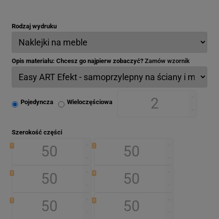
Rodzaj wydruku
Opis materiału: Chcesz go najpierw zobaczyć?
Zamów wzornik
Pojedyncza
Wieloczęściowa
Szerokość części
1
2
3
4
5
6