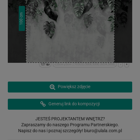
cm
100
127 dpi
x:20cm y:0cm | (1026,0) (5008,5008) (6034,5008)
-
+
Powiększ zdjęcie
Generuj link do kompozycji
JESTEŚ PROJEKTANTEM WNĘTRZ?
Zapraszamy do naszego Programu Partnerskiego.
Napisz do nas i poznaj szczegóły!
biuro@ulala.com.pl