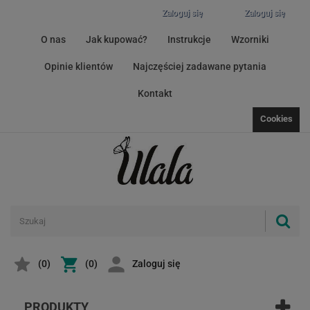
Zaloguj się
Zaloguj się
O nas
Jak kupować?
Instrukcje
Wzorniki
Opinie klientów
Najczęściej zadawane pytania
Kontakt
Cookies
(
0
)
(0)
Zaloguj się
PRODUKTY