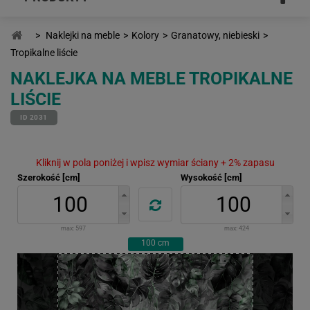
>
Naklejki na meble
>
Kolory
>
Granatowy, niebieski
>
Tropikalne liście
NAKLEJKA NA MEBLE TROPIKALNE
LIŚCIE
ID 2031
Kliknij w pola poniżej i wpisz wymiar ściany + 2% zapasu
Szerokość [cm]
Wysokość [cm]
max:
597
max:
424
100
cm