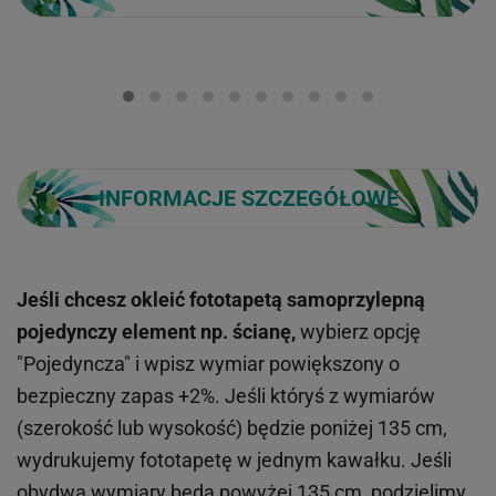
Loading...
INFORMACJE SZCZEGÓŁOWE
Jeśli chcesz okleić fototapetą samoprzylepną
pojedynczy element np. ścianę,
wybierz opcję
"Pojedyncza" i wpisz wymiar powiększony o
bezpieczny zapas +2%. Jeśli któryś z wymiarów
(szerokość lub wysokość) będzie poniżej 135 cm,
wydrukujemy fototapetę w jednym kawałku. Jeśli
obydwa wymiary będą powyżej 135 cm, podzielimy