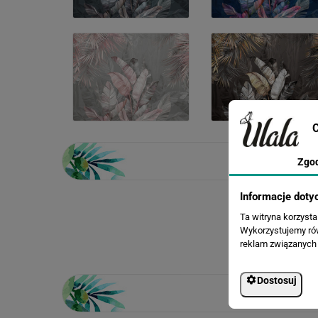
C
Zgo
Informacje doty
Ta witryna korzyst
Wykorzystujemy równ
reklam związanych 
Dostosuj