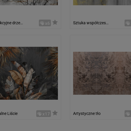
Abstrakcyjne drzewo
Sztuka współczesna
x6
lne Liście
Artystyczne tło
x17