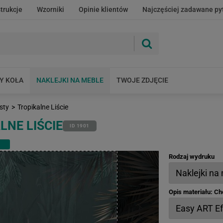
strukcje
Wzorniki
Opinie klientów
Najczęściej zadawane py
Y KOŁA
NAKLEJKI NA MEBLE
TWOJE ZDJĘCIE
sty
>
Tropikalne Liście
LNE LIŚCIE
ID 1901
Rodzaj wydruku
Opis materiału: C