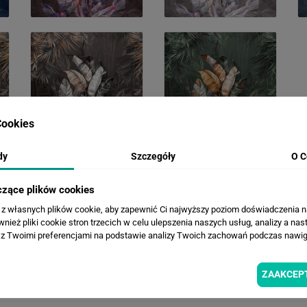
ookies
OPIS ZDJĘCIA
dy
Szczegóły
O C
czące plików cookies
a z własnych plików cookie, aby zapewnić Ci najwyższy poziom doświadczenia na
Naklejka na meble Tropikalne Liście
ież pliki cookie stron trzecich w celu ulepszenia naszych usług, analizy a nas
z Twoimi preferencjami na podstawie analizy Twoich zachowań podczas nawiga
ZAAKCEP
WIZUALIZACJE PRODUKTU