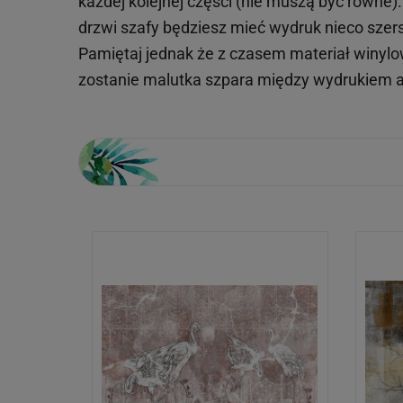
każdej kolejnej części (nie muszą być równe
drzwi szafy będziesz mieć wydruk nieco szersz
Pamiętaj jednak że z czasem materiał winylowy
zostanie malutka szpara między wydrukiem a