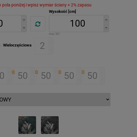
 w pola poniżej i wpisz wymiar ściany + 2% zapasu
Wysokość [cm]
max:
501
Wieloczęściowa
3
4
5
6