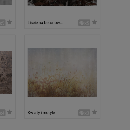
Liście na betonowym tle
x5
x5
Kwiaty i motyle
x4
x3