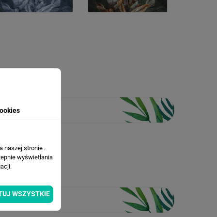
ookies
 naszej stronie .
tepnie wyświetlania
cji.
TUJ WSZYSTKIE