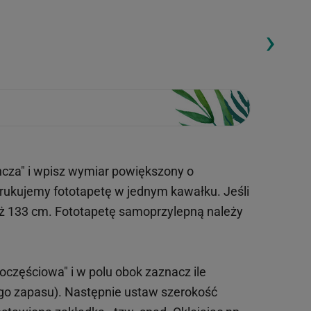
›
ding...
Loading...
ncza" i wpisz wymiar powiększony o
drukujemy fototapetę w jednym kawałku. Jeśli
iż 133 cm. Fototapetę samoprzylepną należy
oczęściowa" i w polu obok zaznacz ile
ego zapasu). Następnie ustaw szerokość