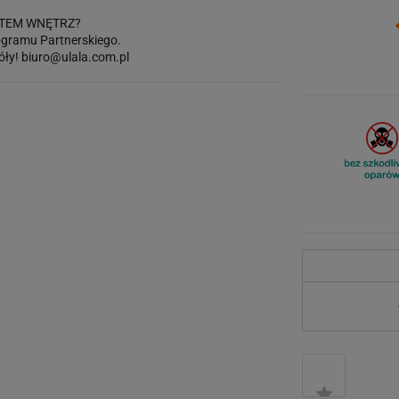
TEM WNĘTRZ?
gramu Partnerskiego.
óły!
biuro@ulala.com.pl