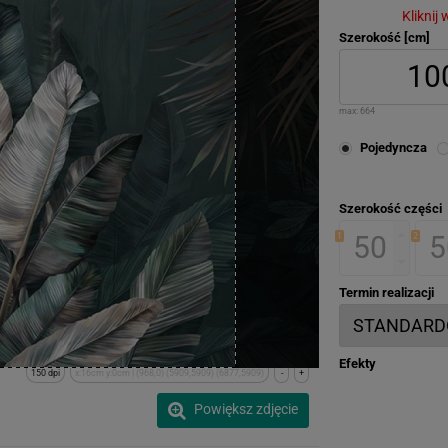
Kliknij
Szerokość [cm]
max:
664
Pojedyncza
Szerokość części
1
2
Termin realizacji
Efekty
150 dpi
x:16cm y:0cm | (968,0) (5909,5909) (6877,5909)
-
+
Powiększ zdjęcie