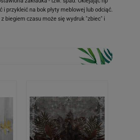
tawiona zakładka - tzw. spad. Oklejając np
 i przykleić na bok płyty meblowej lub odciąć.
o z biegiem czasu może się wydruk "zbiec" i