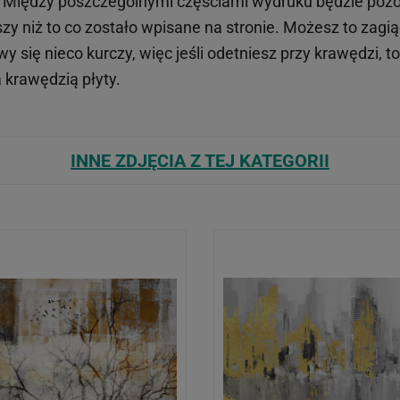
). Między poszczególnymi częściami wydruku będzie pozos
y niż to co zostało wpisane na stronie. Możesz to zagiąć
 się nieco kurczy, więc jeśli odetniesz przy krawędzi, t
 krawędzią płyty.
INNE ZDJĘCIA Z TEJ KATEGORII