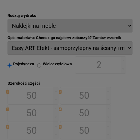
Rodzaj wydruku
Opis materiału: Chcesz go najpierw zobaczyć?
Zamów wzornik
Pojedyncza
Wieloczęściowa
Szerokość części
1
2
3
4
5
6