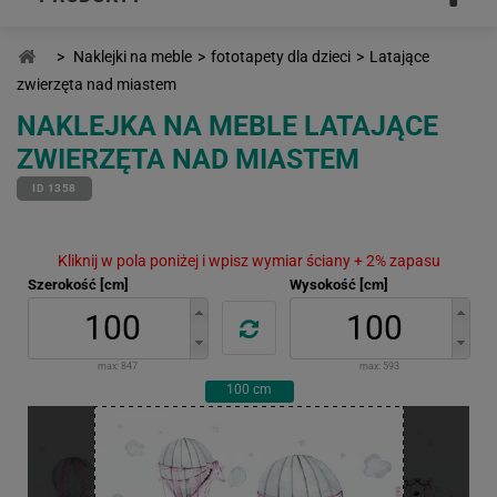
>
Naklejki na meble
>
fototapety dla dzieci
>
Latające
zwierzęta nad miastem
NAKLEJKA NA MEBLE LATAJĄCE
ZWIERZĘTA NAD MIASTEM
ID 1358
Kliknij w pola poniżej i wpisz wymiar ściany + 2% zapasu
Szerokość [cm]
Wysokość [cm]
max:
847
max:
593
100
cm