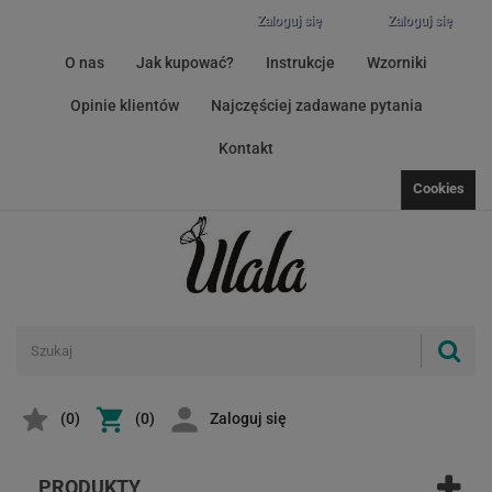
Zaloguj się
Zaloguj się
O nas
Jak kupować?
Instrukcje
Wzorniki
Opinie klientów
Najczęściej zadawane pytania
Kontakt
Cookies
(
0
)
(0)
Zaloguj się
PRODUKTY