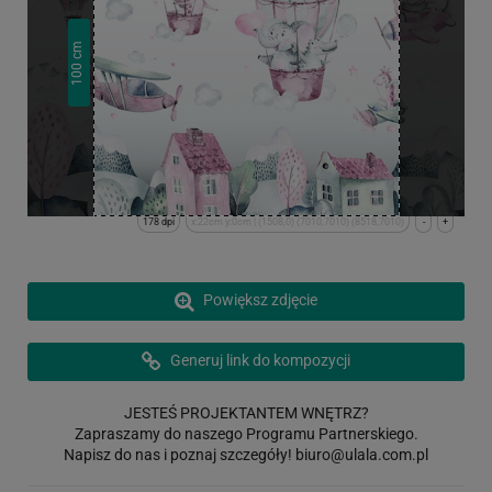
cm
100
178 dpi
x:22cm y:0cm | (1508,0) (7010,7010) (8518,7010)
-
+
Powiększ zdjęcie
Generuj link do kompozycji
JESTEŚ PROJEKTANTEM WNĘTRZ?
Zapraszamy do naszego Programu Partnerskiego.
Napisz do nas i poznaj szczegóły!
biuro@ulala.com.pl