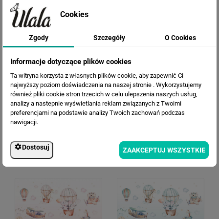
Cena przed rabatem:
260.34 zł
Rabat:
69.04 zł
Cookies
191.30 zł
Cena po rabacie:
Zgody
Szczegóły
O Cookies
Informacje dotyczące plików cookies
Ta witryna korzysta z własnych plików cookie, aby zapewnić Ci
najwyższy poziom doświadczenia na naszej stronie . Wykorzystujemy
również pliki cookie stron trzecich w celu ulepszenia naszych usług,
analizy a nastepnie wyświetlania reklam związanych z Twoimi
preferencjami na podstawie analizy Twoich zachowań podczas
nawigacji.
WERSJE KOLORYSTYCZNE
Dostosuj
ZAAKCEPTUJ WSZYSTKIE