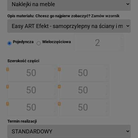
Opis materiału: Chcesz go najpierw zobaczyć?
Zamów wzornik
Pojedyncza
Wieloczęściowa
Szerokość części
1
2
3
4
5
6
Termin realizacji