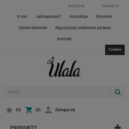
Zaloguj się
Zaloguj się
O nas
Jak kupować?
Instrukcje
Wzorniki
Opinie klientów
Najczęściej zadawane pytania
Kontakt
Cookies
(
0
)
(0)
Zaloguj się
PRODUKTY