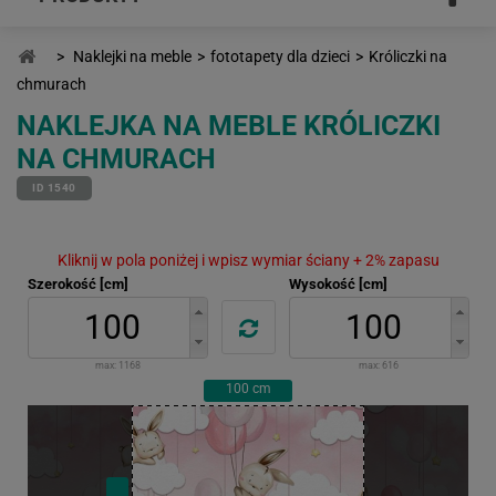
>
Naklejki na meble
>
fototapety dla dzieci
>
Króliczki na
chmurach
NAKLEJKA NA MEBLE KRÓLICZKI
NA CHMURACH
ID 1540
Kliknij w pola poniżej i wpisz wymiar ściany + 2% zapasu
Szerokość [cm]
Wysokość [cm]
max:
1168
max:
616
100
cm