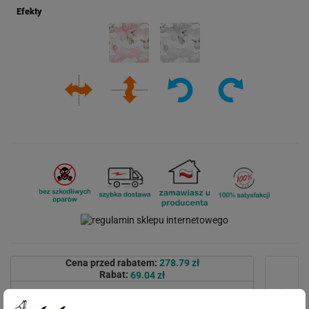
Efekty
Cena przed rabatem:
278.79 zł
Rabat:
69.04 zł
209.75 zł
Cena po rabacie: