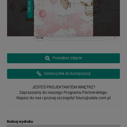
cm
100
185 dpi
x:45cm y:0cm | (3256,0) (7273,7273) (10528,7273)
-
+
Powiększ zdjęcie
Generuj link do kompozycji
JESTEŚ PROJEKTANTEM WNĘTRZ?
Zapraszamy do naszego Programu Partnerskiego.
Napisz do nas i poznaj szczegóły!
biuro@ulala.com.pl
Rodzaj wydruku