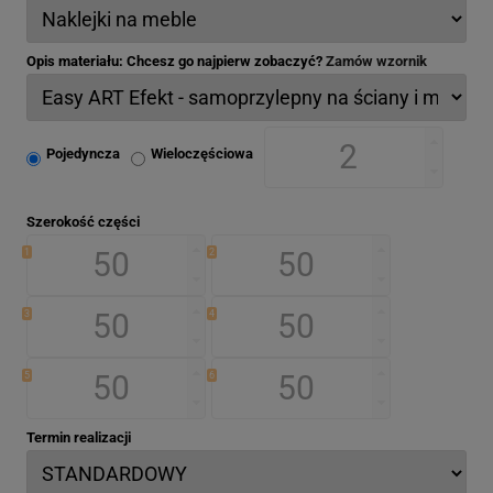
Opis materiału: Chcesz go najpierw zobaczyć?
Zamów wzornik
Pojedyncza
Wieloczęściowa
Szerokość części
1
2
3
4
5
6
Termin realizacji