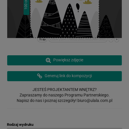
cm
100
76 dpi
x:33cm y:0cm | (1005,0) (3002,3002) (4007,3002)
-
+
Powiększ zdjęcie
Generuj link do kompozycji
JESTEŚ PROJEKTANTEM WNĘTRZ?
Zapraszamy do naszego Programu Partnerskiego.
Napisz do nas i poznaj szczegóły!
biuro@ulala.com.pl
Rodzaj wydruku