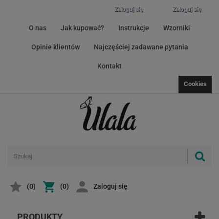
Zaloguj się
Zaloguj się
O nas
Jak kupować?
Instrukcje
Wzorniki
Opinie klientów
Najczęściej zadawane pytania
Kontakt
Cookies
(
0
)
(0)
Zaloguj się
PRODUKTY