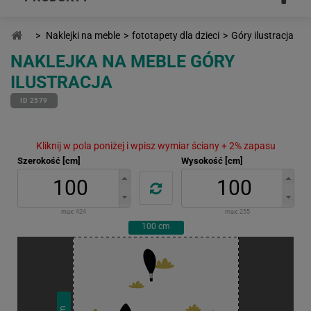
>
Naklejki na meble
>
fototapety dla dzieci
>
Góry ilustracja
NAKLEJKA NA MEBLE GÓRY
ILUSTRACJA
ID 2579
Kliknij w pola poniżej i wpisz wymiar ściany + 2% zapasu
Szerokość [cm]
Wysokość [cm]
max:
424
max:
255
100
cm