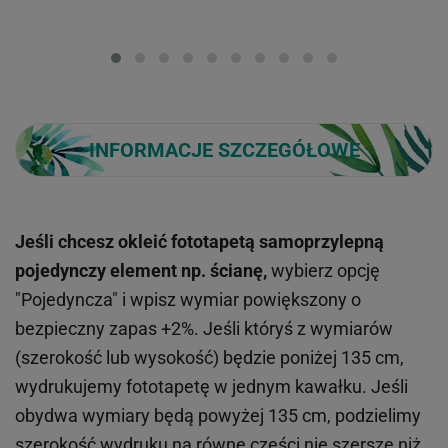
Loading...
INFORMACJE SZCZEGÓŁOWE
Jeśli chcesz okleić fototapetą samoprzylepną
pojedynczy element np. ścianę,
wybierz opcję
"Pojedyncza" i wpisz wymiar powiększony o
bezpieczny zapas +2%. Jeśli któryś z wymiarów
(szerokość lub wysokość) będzie poniżej 135 cm,
wydrukujemy fototapetę w jednym kawałku. Jeśli
obydwa wymiary będą powyżej 135 cm, podzielimy
szerokość wydruku na równe części nie szersze niż