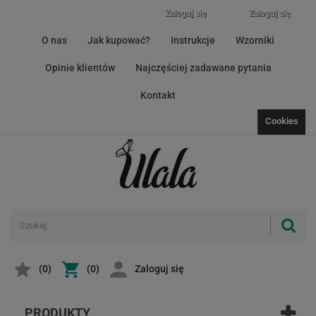
Zaloguj się
Zaloguj się
O nas
Jak kupować?
Instrukcje
Wzorniki
Opinie klientów
Najczęściej zadawane pytania
Kontakt
Cookies
(
0
)
(0)
Zaloguj się
PRODUKTY