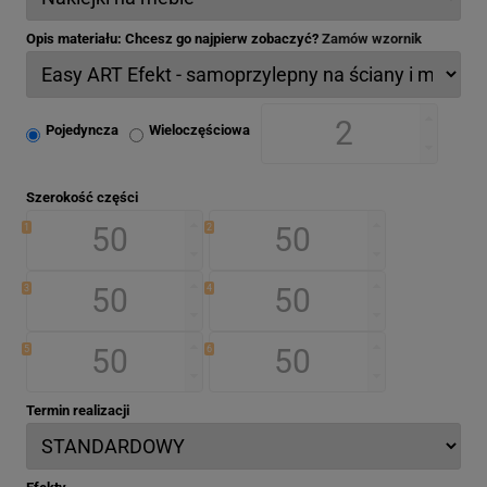
Opis materiału: Chcesz go najpierw zobaczyć?
Zamów wzornik
Pojedyncza
Wieloczęściowa
Szerokość części
1
2
3
4
5
6
Termin realizacji