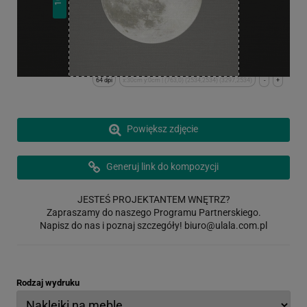
64 dpi
x:30cm y:0cm | (763,0) (2534,2534) (3297,2534)
-
+
Powiększ zdjęcie
Generuj link do kompozycji
JESTEŚ PROJEKTANTEM WNĘTRZ?
Zapraszamy do naszego Programu Partnerskiego.
Napisz do nas i poznaj szczegóły!
biuro@ulala.com.pl
Rodzaj wydruku