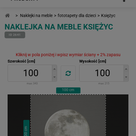
>
Naklejki na meble
>
fototapety dla dzieci
>
Księżyc
NAKLEJKA NA MEBLE KSIĘŻYC
ID 2641
Kliknij w pola poniżej i wpisz wymiar ściany + 2% zapasu
Szerokość [cm]
Wysokość [cm]
max:
343
max:
215
100
cm
cm
100