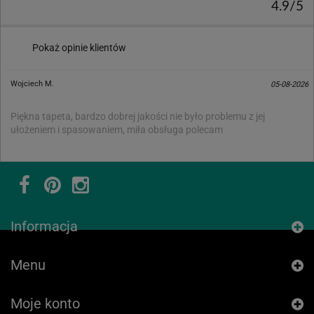
4.9/5
Pokaż opinie klientów
Wojciech M.
05-08-2026
Piękna tapeta, bardzo dobrej jakości nie było problemu z jej
ułożeniem i spasowaniem, miła obsługa polecam
Informacja
Menu
Moje konto