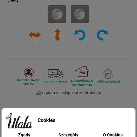
Efekty
Cena przed rabatem:
260.34 zł
Rabat:
69.04 zł
Cookies
191.30 zł
Cena po rabacie:
Zgody
Szczegóły
O Cookies