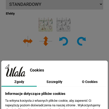
Efekty
Cookies
Zgody
Szczegóły
O Cookies
Informacje dotyczące plików cookies
Ta witryna korzysta z własnych plików cookie, aby zapewnić Ci
Cena przed rabatem:
260.34 zł
najwyższy poziom doświadczenia na naszej stronie . Wykorzystujemy
Rabat:
69.04 zł