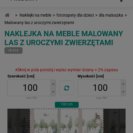
>
Naklejki na meble
>
fototapety dla dzieci
>
dla maluszka
>
Malowany las z uroczymi zwierzętami
NAKLEJKA NA MEBLE MALOWANY
LAS Z UROCZYMI ZWIERZĘTAMI
ID 618
Kliknij w pola poniżej i wpisz wymiar ściany + 2% zapasu
Szerokość [cm]
Wysokość [cm]
max:
934
max:
584
100
cm