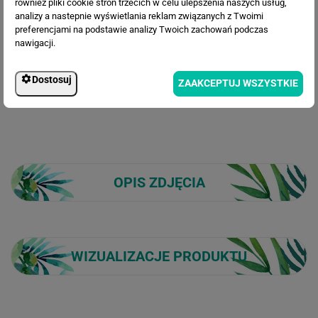
również pliki cookie stron trzecich w celu ulepszenia naszych usług,
191.30 zł
analizy a nastepnie wyświetlania reklam związanych z Twoimi
Cena po rabacie:
preferencjami na podstawie analizy Twoich zachowań podczas
nawigacji.
Dostosuj
ZAAKCEPTUJ WSZYSTKIE
OPIS ZDJĘCIA
WIZUALIZACJE PRODUKTU
Loading...