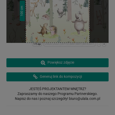
cm
100
175 dpi
x:30cm y:0cm | (2077,0) (6897,6897) (8974,6897)
-
+
Powiększ zdjęcie
Generuj link do kompozycji
JESTEŚ PROJEKTANTEM WNĘTRZ?
Zapraszamy do naszego Programu Partnerskiego.
Napisz do nas i poznaj szczegóły!
biuro@ulala.com.pl