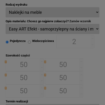
Rodzaj wydruku
Opis materiału: Chcesz go najpierw zobaczyć?
Zamów wzornik
Pojedyncza
Wieloczęściowa
Szerokość części
1
2
3
4
5
6
Termin realizacji