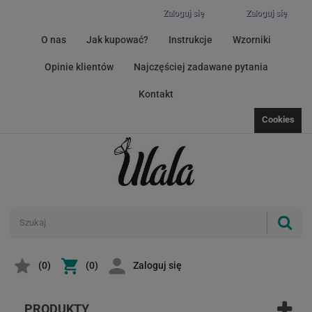
Zaloguj się
Zaloguj się
O nas
Jak kupować?
Instrukcje
Wzorniki
Opinie klientów
Najczęściej zadawane pytania
Kontakt
Cookies
(
0
)
(0)
Zaloguj się
PRODUKTY