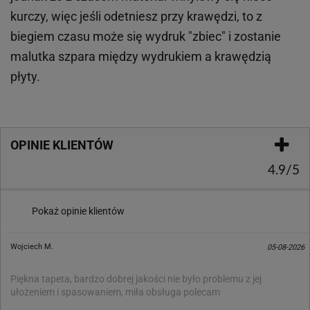
kurczy, więc jeśli odetniesz przy krawędzi, to z
biegiem czasu może się wydruk "zbiec" i zostanie
malutka szpara między wydrukiem a krawędzią
płyty.
OPINIE KLIENTÓW
4.9/5
Pokaż opinie klientów
Wojciech M.
05-08-2026
Piękna tapeta, bardzo dobrej jakości nie było problemu z jej
ułożeniem i spasowaniem, miła obsługa polecam