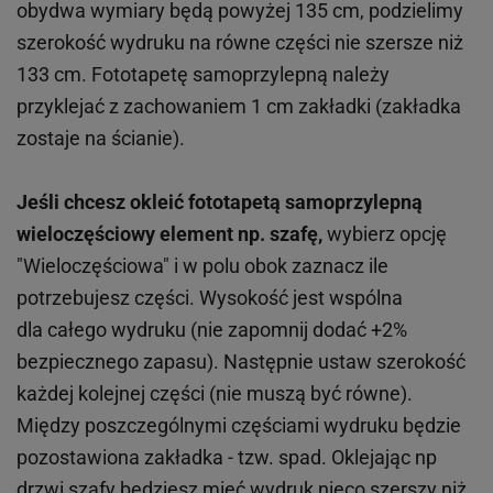
obydwa wymiary będą powyżej 135 cm, podzielimy
szerokość wydruku na równe części nie szersze niż
133 cm. Fototapetę samoprzylepną należy
przyklejać z zachowaniem 1 cm zakładki (zakładka
zostaje na ścianie).
Jeśli chcesz okleić fototapetą samoprzylepną
wieloczęściowy element np. szafę,
wybierz opcję
"Wieloczęściowa" i w polu obok zaznacz ile
potrzebujesz części. Wysokość jest wspólna
dla całego wydruku (nie zapomnij dodać +2%
bezpiecznego zapasu). Następnie ustaw szerokość
każdej kolejnej części (nie muszą być równe).
Między poszczególnymi częściami wydruku będzie
pozostawiona zakładka - tzw. spad. Oklejając np
drzwi szafy będziesz mieć wydruk nieco szerszy niż