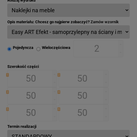
Rodzaj wydruku
Opis materiału: Chcesz go najpierw zobaczyć?
Zamów wzornik
Pojedyncza
Wieloczęściowa
Szerokość części
1
2
3
4
5
6
Termin realizacji