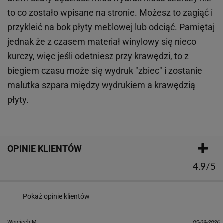
to co zostało wpisane na stronie. Możesz to zagiąć i
przykleić na bok płyty meblowej lub odciąć. Pamiętaj
jednak że z czasem materiał winylowy się nieco
kurczy, więc jeśli odetniesz przy krawędzi, to z
biegiem czasu może się wydruk "zbiec" i zostanie
malutka szpara między wydrukiem a krawędzią
płyty.
OPINIE KLIENTÓW
4.9/5
Pokaż opinie klientów
Wojciech M.
05-08-2026