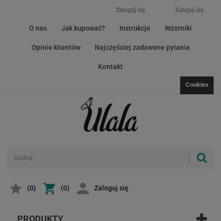
Zaloguj się
Zaloguj się
O nas
Jak kupować?
Instrukcje
Wzorniki
Opinie klientów
Najczęściej zadawane pytania
Kontakt
Cookies
(
0
)
(0)
Zaloguj się
PRODUKTY