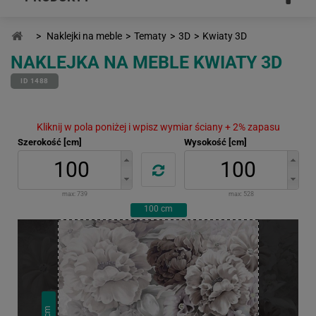
>
Naklejki na meble
>
Tematy
>
3D
>
Kwiaty 3D
NAKLEJKA NA MEBLE KWIATY 3D
ID 1488
Kliknij w pola poniżej i wpisz wymiar ściany + 2% zapasu
Szerokość [cm]
Wysokość [cm]
max:
739
max:
528
100
cm
cm