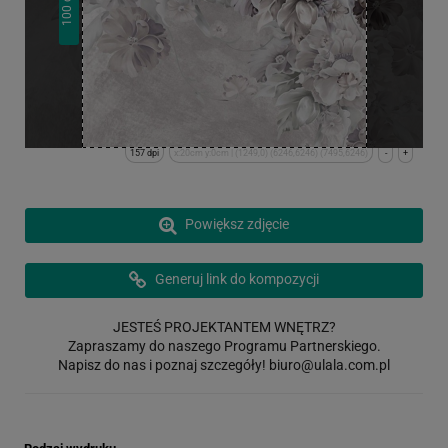
100
157 dpi
x:20cm y:0cm | (1249,0) (6246,6246) (7495,6246)
-
+
Powiększ zdjęcie
Generuj link do kompozycji
JESTEŚ PROJEKTANTEM WNĘTRZ?
Zapraszamy do naszego Programu Partnerskiego.
Napisz do nas i poznaj szczegóły!
biuro@ulala.com.pl