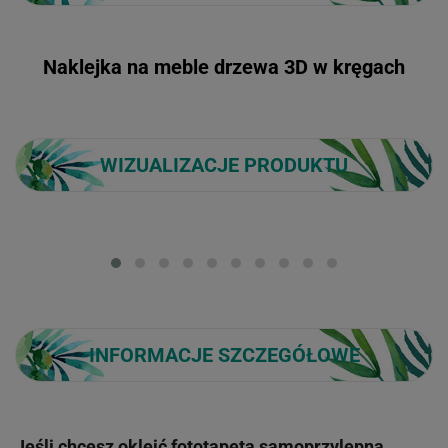
Naklejka na meble drzewa 3D w kręgach
WIZUALIZACJE PRODUKTU
Loading...
INFORMACJE SZCZEGÓŁOWE
Jeśli chcesz okleić fototapetą samoprzylepną