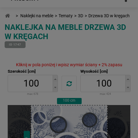
>
Naklejki na meble
>
Tematy
>
3D
>
Drzewa 3D w kręgach
NAKLEJKA NA MEBLE DRZEWA 3D
W KRĘGACH
ID 1747
Kliknij w pola poniżej i wpisz wymiar ściany + 2% zapasu
Szerokość [cm]
Wysokość [cm]
max:
678
max:
424
100
cm