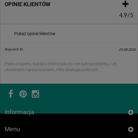
OPINIE KLIENTÓW
4.9/5
Pokaż opinie klientów
Wojciech M.
05-08-2026
Piękna tapeta, bardzo dobrej jakości nie było problemu z jej
ułożeniem i spasowaniem, miła obsługa polecam
Informacja
Menu