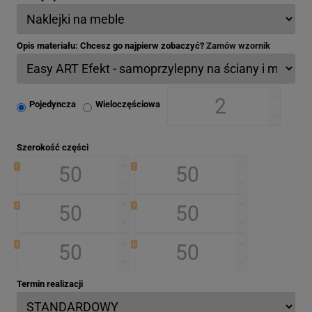
Opis materiału: Chcesz go najpierw zobaczyć?
Zamów wzornik
Pojedyncza
Wieloczęściowa
Szerokość części
1
2
3
4
5
6
Termin realizacji