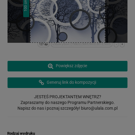
cm
100
127 dpi
x:30cm y:0cm | (1508,0) (5005,5005) (6513,5005)
-
+
Powiększ zdjęcie
Generuj link do kompozycji
JESTEŚ PROJEKTANTEM WNĘTRZ?
Zapraszamy do naszego Programu Partnerskiego.
Napisz do nas i poznaj szczegóły!
biuro@ulala.com.pl
Rodzaj wydruku