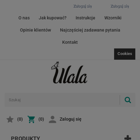
Zaloguj się
Zaloguj się
O nas
Jak kupować?
Instrukcje
Wzorniki
Opinie klientów
Najczęściej zadawane pytania
Kontakt
Cookies
(
0
)
(0)
Zaloguj się
PRODUKTY