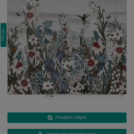
cm
100
127 dpi
x:0cm y:0cm | (0,0) (5000,5000) (5000,5000)
-
+
Powiększ zdjęcie
Generuj link do kompozycji