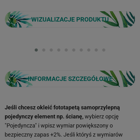
WIZUALIZACJE PRODUKTU
Loading...
INFORMACJE SZCZEGÓŁOWE
Jeśli chcesz okleić fototapetą samoprzylepną
pojedynczy element np. ścianę,
wybierz opcję
"Pojedyncza" i wpisz wymiar powiększony o
bezpieczny zapas +2%. Jeśli któryś z wymiarów