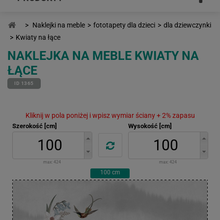
>
Naklejki na meble
>
fototapety dla dzieci
>
dla dziewczynki
>
Kwiaty na łące
NAKLEJKA NA MEBLE KWIATY NA
ŁĄCE
ID 1365
Kliknij w pola poniżej i wpisz wymiar ściany + 2% zapasu
Szerokość [cm]
Wysokość [cm]
max:
424
max:
424
100
cm