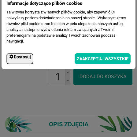
Informacje dotyczące plików cookies
Ta witryna korzysta z własnych plików cookie, aby zapewnić Ci
najwyższy poziom doświadczenia na naszej stronie . Wykorzystujemy
również pliki cookie stron trzecich w celu ulepszenia naszych usług,
analizy a nastepnie wyświetlania reklam związanych z Twoimi
preferencjami na podstawie analizy Twoich zachowań podczas
Cena przed rabatem:
260.34 zł
nawigacji.
Rabat:
69.04 zł
191.30 zł
Cena po rabacie:
Dostosuj
ZAAKCEPTUJ WSZYSTKIE
OPIS ZDJĘCIA