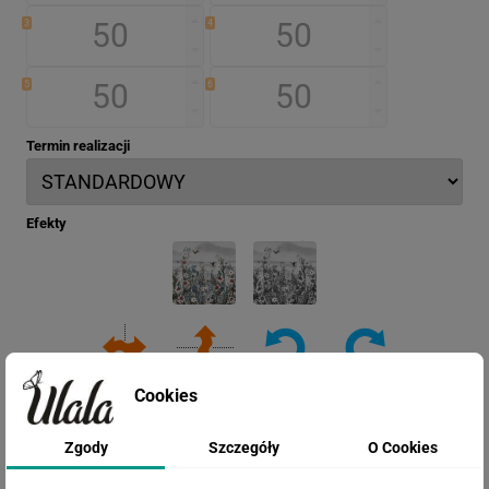
3
4
5
6
Termin realizacji
Efekty
Cookies
Zgody
Szczegóły
O Cookies