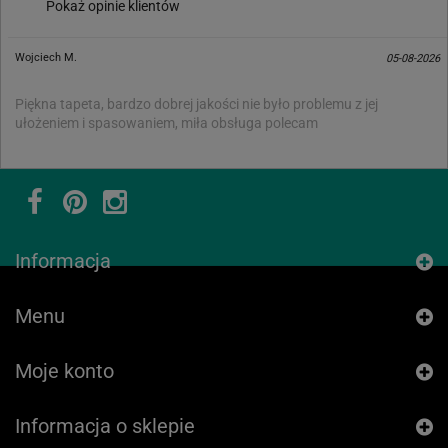
Pokaż opinie klientów
Wojciech M.
05-08-2026
Piękna tapeta, bardzo dobrej jakości nie było problemu z jej
ułożeniem i spasowaniem, miła obsługa polecam
Informacja
Menu
Moje konto
Informacja o sklepie