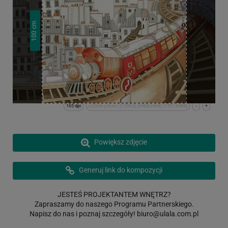
cm
100
165 dpi
x:20cm y:0cm | (1294,0) (6468,6468) (7761,6468)
-
+
Powiększ zdjęcie
Generuj link do kompozycji
JESTEŚ PROJEKTANTEM WNĘTRZ?
Zapraszamy do naszego Programu Partnerskiego.
Napisz do nas i poznaj szczegóły!
biuro@ulala.com.pl