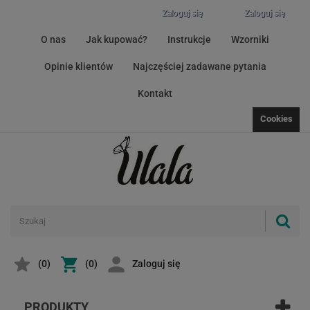
Zaloguj się
Zaloguj się
O nas
Jak kupować?
Instrukcje
Wzorniki
Opinie klientów
Najczęściej zadawane pytania
Kontakt
Cookies
(
0
)
(0)
Zaloguj się
PRODUKTY