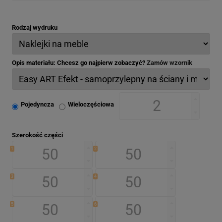
Rodzaj wydruku
Opis materiału: Chcesz go najpierw zobaczyć?
Zamów wzornik
Pojedyncza
Wieloczęściowa
Szerokość części
1
2
3
4
5
6