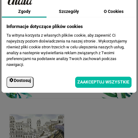
Cena przed rabatem:
260.34 zł
Rabat:
69.04 zł
Zgody
Szczegóły
O Cookies
191.30 zł
Cena po rabacie:
Informacje dotyczące plików cookies
Ta witryna korzysta z własnych plików cookie, aby zapewnić Ci
najwyższy poziom doświadczenia na naszej stronie . Wykorzystujemy
również pliki cookie stron trzecich w celu ulepszenia naszych usług,
analizy a nastepnie wyświetlania reklam związanych z Twoimi
preferencjami na podstawie analizy Twoich zachowań podczas
nawigacji.
Dostosuj
ZAAKCEPTUJ WSZYSTKIE
WERSJE KOLORYSTYCZNE