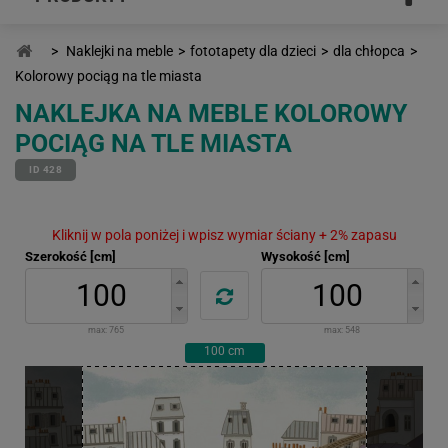
>
Naklejki na meble
>
fototapety dla dzieci
>
dla chłopca
>
Kolorowy pociąg na tle miasta
NAKLEJKA NA MEBLE KOLOROWY
POCIĄG NA TLE MIASTA
ID 428
Kliknij w pola poniżej i wpisz wymiar ściany + 2% zapasu
Szerokość [cm]
Wysokość [cm]
max:
765
max:
548
100
cm