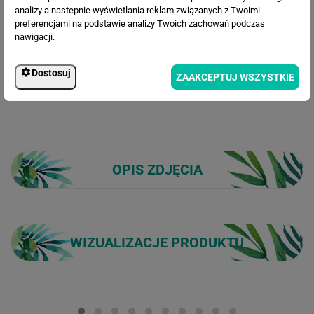
191.30 zł
Cena po rabacie:
analizy a nastepnie wyświetlania reklam związanych z Twoimi
preferencjami na podstawie analizy Twoich zachowań podczas
nawigacji.
Dostosuj
ZAAKCEPTUJ WSZYSTKIE
OPIS ZDJĘCIA
WIZUALIZACJE PRODUKTU
Loading...