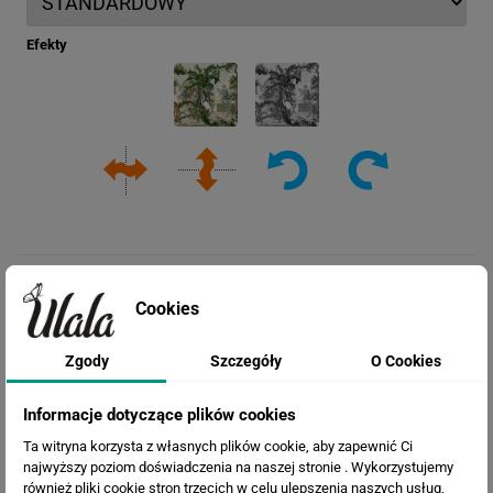
Efekty
Cookies
Zgody
Szczegóły
O Cookies
Informacje dotyczące plików cookies
Cena przed rabatem:
260.34 zł
Ta witryna korzysta z własnych plików cookie, aby zapewnić Ci
Rabat:
69.04 zł
najwyższy poziom doświadczenia na naszej stronie . Wykorzystujemy
również pliki cookie stron trzecich w celu ulepszenia naszych usług,