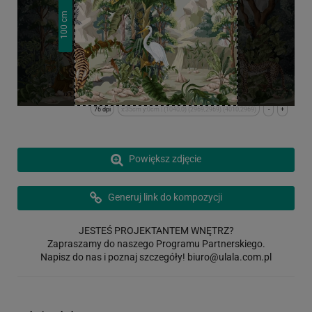
cm
100
76 dpi
x:35cm y:0cm | (1040,0) (2969,2969) (4010,2969)
-
+
Powiększ zdjęcie
Generuj link do kompozycji
JESTEŚ PROJEKTANTEM WNĘTRZ?
Zapraszamy do naszego Programu Partnerskiego.
Napisz do nas i poznaj szczegóły!
biuro@ulala.com.pl