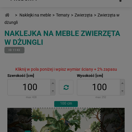
>
Naklejki na meble
>
Tematy
>
Zwierzęta
>
Zwierzęta w
dżungli
NAKLEJKA NA MEBLE ZWIERZĘTA
W DŻUNGLI
ID 1143
Kliknij w pola poniżej i wpisz wymiar ściany + 2% zapasu
Szerokość [cm]
Wysokość [cm]
max:
428
max:
252
100
cm