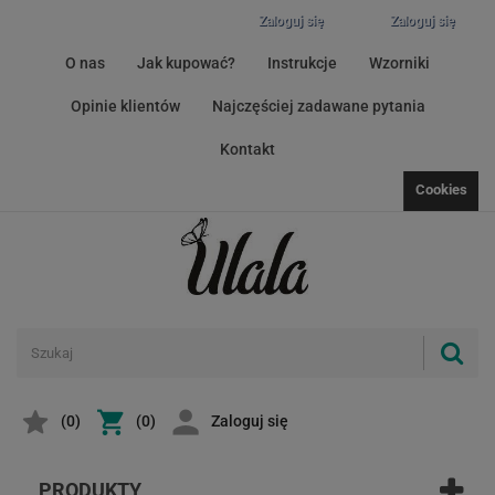
Zaloguj się
Zaloguj się
O nas
Jak kupować?
Instrukcje
Wzorniki
Opinie klientów
Najczęściej zadawane pytania
Kontakt
Cookies
(
0
)
(0)
Zaloguj się
PRODUKTY