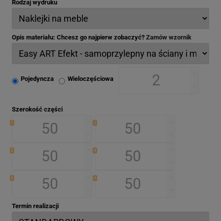
Rodzaj wydruku
Opis materiału: Chcesz go najpierw zobaczyć?
Zamów wzornik
Pojedyncza
Wieloczęściowa
Szerokość części
1
2
3
4
5
6
Termin realizacji