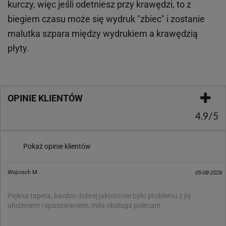
kurczy, więc jeśli odetniesz przy krawędzi, to z
biegiem czasu może się wydruk "zbiec" i zostanie
malutka szpara między wydrukiem a krawędzią
płyty.
OPINIE KLIENTÓW
4.9/5
Pokaż opinie klientów
Wojciech M.
05-08-2026
Piękna tapeta, bardzo dobrej jakości nie było problemu z jej
ułożeniem i spasowaniem, miła obsługa polecam