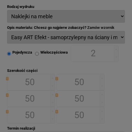
Rodzaj wydruku
Opis materiału: Chcesz go najpierw zobaczyć?
Zamów wzornik
Pojedyncza
Wieloczęściowa
Szerokość części
1
2
3
4
5
6
Termin realizacji