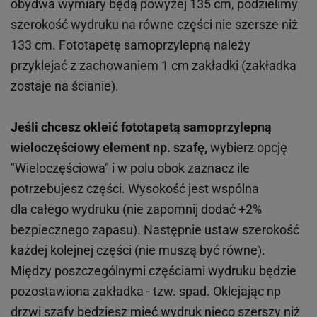
obydwa wymiary będą powyżej 135 cm, podzielimy
szerokość wydruku na równe części nie szersze niż
133 cm. Fototapetę samoprzylepną należy
przyklejać z zachowaniem 1 cm zakładki (zakładka
zostaje na ścianie).
Jeśli chcesz okleić fototapetą samoprzylepną
wieloczęściowy element np. szafę,
wybierz opcję
"Wieloczęściowa" i w polu obok zaznacz ile
potrzebujesz części. Wysokość jest wspólna
dla całego wydruku (nie zapomnij dodać +2%
bezpiecznego zapasu). Następnie ustaw szerokość
każdej kolejnej części (nie muszą być równe).
Między poszczególnymi częściami wydruku będzie
pozostawiona zakładka - tzw. spad. Oklejając np
drzwi szafy będziesz mieć wydruk nieco szerszy niż