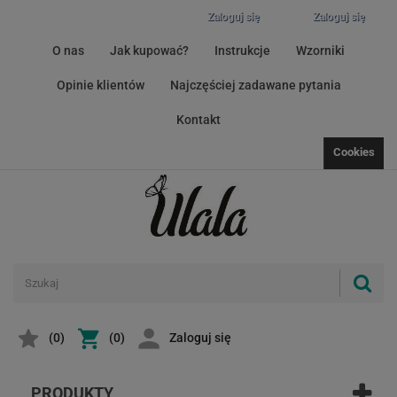
Zaloguj się
Zaloguj się
O nas
Jak kupować?
Instrukcje
Wzorniki
Opinie klientów
Najczęściej zadawane pytania
Kontakt
Cookies
(
0
)
(0)
Zaloguj się
PRODUKTY