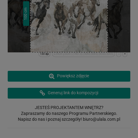
cm
100
130 dpi
x:29cm y:0cm | (1467,0) (5065,5065) (6533,5065)
-
+
Powiększ zdjęcie
Generuj link do kompozycji
JESTEŚ PROJEKTANTEM WNĘTRZ?
Zapraszamy do naszego Programu Partnerskiego.
Napisz do nas i poznaj szczegóły!
biuro@ulala.com.pl