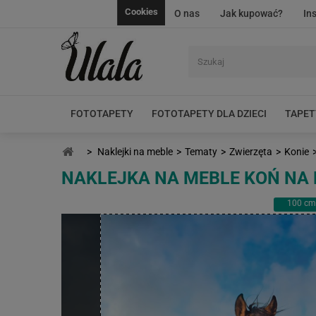
Cookies
O nas
Jak kupować?
In
FOTOTAPETY
FOTOTAPETY DLA DZIECI
TAPET
>
Naklejki na meble
>
Tematy
>
Zwierzęta
>
Konie
NAKLEJKA NA MEBLE KOŃ NA 
100
cm