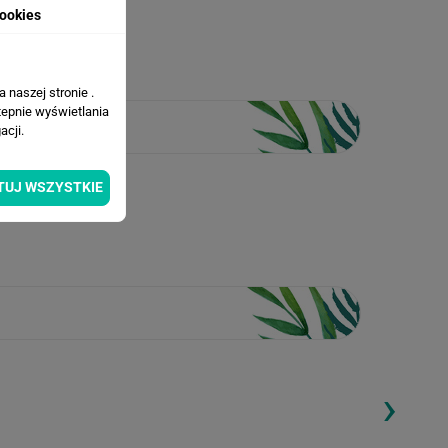
ookies
 naszej stronie .
tepnie wyświetlania
cji.
TUJ WSZYSTKIE
›
ding...
Loading...