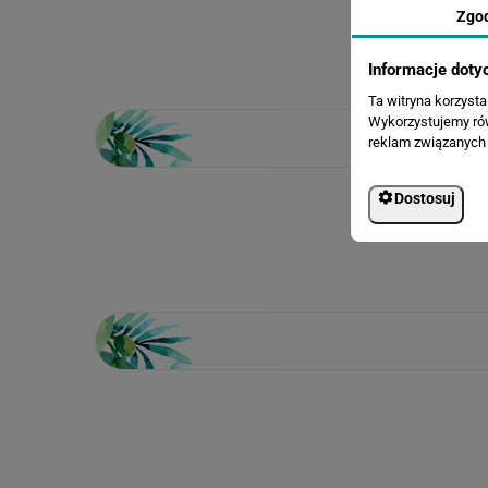
Zgo
Informacje doty
Ta witryna korzyst
Wykorzystujemy równ
reklam związanych 
Dostosuj
Loading...