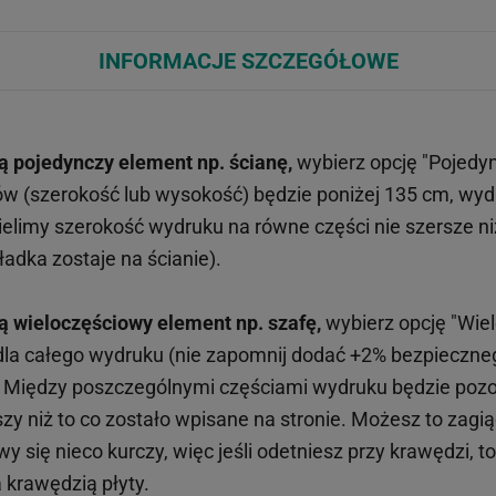
INFORMACJE SZCZEGÓŁOWE
ą pojedynczy element np. ścianę,
wybierz opcję "Pojedy
ów (szerokość lub wysokość) będzie poniżej 135 cm, wy
limy szerokość wydruku na równe części nie szersze n
adka zostaje na ścianie).
ą wieloczęściowy element np. szafę,
wybierz opcję "Wiel
 dla całego wydruku (nie zapomnij dodać +2% bezpieczn
). Między poszczególnymi częściami wydruku będzie pozos
y niż to co zostało wpisane na stronie. Możesz to zagiąć
 się nieco kurczy, więc jeśli odetniesz przy krawędzi, t
 krawędzią płyty.