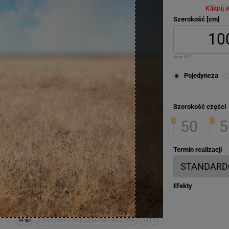
Kliknij
Szerokość [cm]
max:
372
Pojedyncza
Szerokość części
1
2
Termin realizacji
Efekty
94 dpi
x:10cm y:0cm | (355,0) (3684,3684) (4039,3684)
-
+