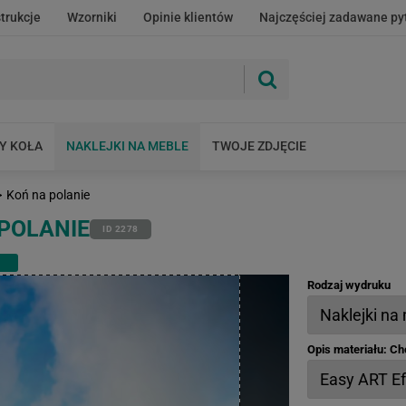
strukcje
Wzorniki
Opinie klientów
Najczęściej zadawane py
Y KOŁA
NAKLEJKI NA MEBLE
TWOJE ZDJĘCIE
>
Koń na polanie
POLANIE
ID 2278
Rodzaj wydruku
Opis materiału: C