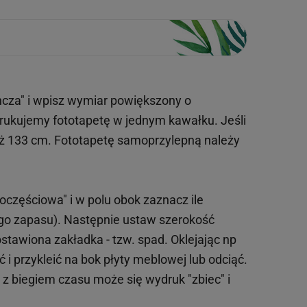
ncza" i wpisz wymiar powiększony o
drukujemy fototapetę w jednym kawałku. Jeśli
iż 133 cm. Fototapetę samoprzylepną należy
oczęściowa" i w polu obok zaznacz ile
ego zapasu). Następnie ustaw szerokość
tawiona zakładka - tzw. spad. Oklejając np
 i przykleić na bok płyty meblowej lub odciąć.
o z biegiem czasu może się wydruk "zbiec" i