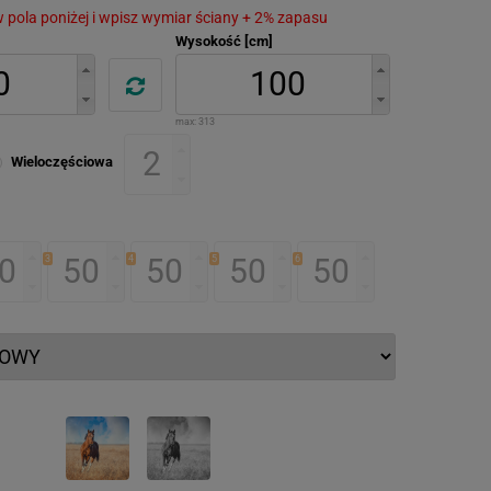
 w pola poniżej i wpisz wymiar ściany + 2% zapasu
Wysokość [cm]
max:
313
Wieloczęściowa
3
4
5
6