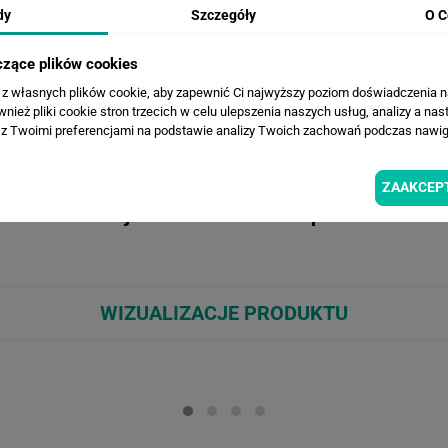
dy
Szczegóły
O C
czące plików cookies
a z własnych plików cookie, aby zapewnić Ci najwyższy poziom doświadczenia na
ież pliki cookie stron trzecich w celu ulepszenia naszych usług, analizy a nas
OPIS ZDJĘCIA
z Twoimi preferencjami na podstawie analizy Twoich zachowań podczas nawiga
ZAAKCEP
Naklejka na meble Koń na polanie
WIZUALIZACJE PRODUKTU
Loading...
Loa