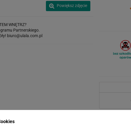
Powiększ zdjęcie
TEM WNĘTRZ?
gramu Partnerskiego.
óły!
biuro@ulala.com.pl
ookies