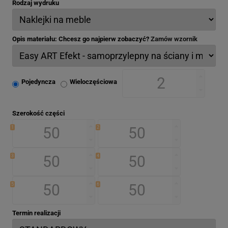
Rodzaj wydruku
Opis materiału: Chcesz go najpierw zobaczyć?
Zamów wzornik
Pojedyncza
Wieloczęściowa
Szerokość części
1
2
3
4
5
6
Termin realizacji