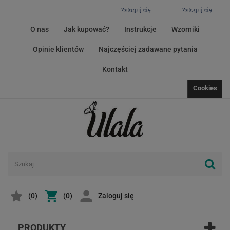
Zaloguj się
Zaloguj się
O nas
Jak kupować?
Instrukcje
Wzorniki
Opinie klientów
Najczęściej zadawane pytania
Kontakt
Cookies
(
0
)
(0)
Zaloguj się
PRODUKTY