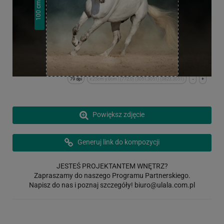
cm
100
79 dpi
x:25cm y:0cm | (772,0) (3051,3051) (3823,3051)
-
+
Powiększ zdjęcie
Generuj link do kompozycji
JESTEŚ PROJEKTANTEM WNĘTRZ?
Zapraszamy do naszego Programu Partnerskiego.
Napisz do nas i poznaj szczegóły!
biuro@ulala.com.pl