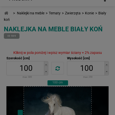
>
Naklejki na meble
>
Tematy
>
Zwierzęta
>
Konie
>
Biały
koń
NAKLEJKA NA MEBLE BIAŁY KOŃ
ID 509
Kliknij w pola poniżej i wpisz wymiar ściany + 2% zapasu
Szerokość [cm]
Wysokość [cm]
max:
389
max:
259
100
cm