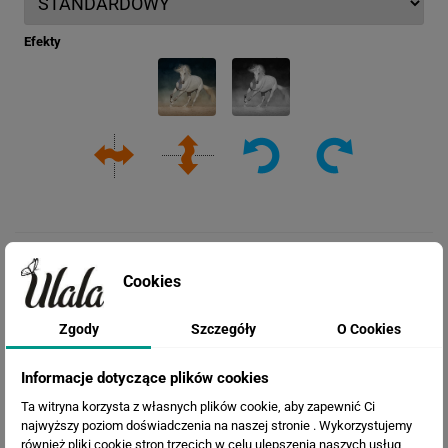
Efekty
Cookies
Zgody
Szczegóły
O Cookies
Informacje dotyczące plików cookies
Cena przed rabatem:
260.34 zł
Ta witryna korzysta z własnych plików cookie, aby zapewnić Ci
Rabat:
69.04 zł
najwyższy poziom doświadczenia na naszej stronie . Wykorzystujemy
również pliki cookie stron trzecich w celu ulepszenia naszych usług,