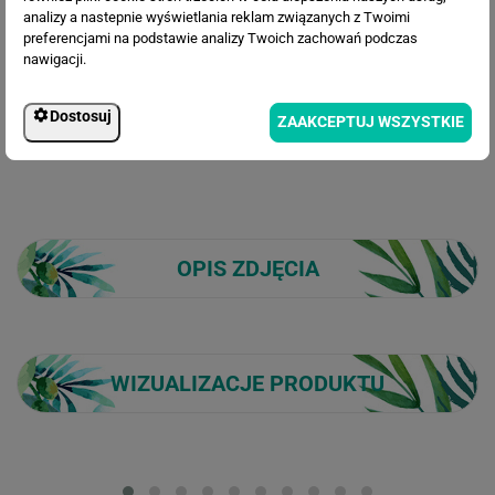
191.30 zł
Cena po rabacie:
analizy a nastepnie wyświetlania reklam związanych z Twoimi
preferencjami na podstawie analizy Twoich zachowań podczas
nawigacji.
Dostosuj
ZAAKCEPTUJ WSZYSTKIE
OPIS ZDJĘCIA
WIZUALIZACJE PRODUKTU
Loading...