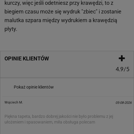
kurczy, więc jeśli odetniesz przy krawędzi, to z
biegiem czasu może się wydruk "zbiec" i zostanie
malutka szpara między wydrukiem a krawędzią
płyty.
OPINIE KLIENTÓW
4.9/5
Pokaż opinie klientów
Wojciech M.
05-08-2026
Piękna tapeta, bardzo dobrej jakości nie było problemu z jej
ułożeniem i spasowaniem, miła obsługa polecam