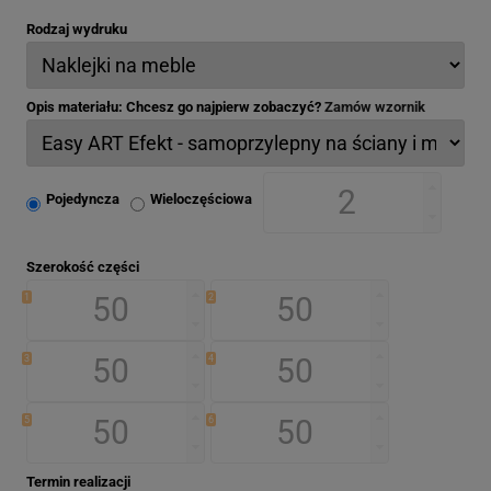
Rodzaj wydruku
Opis materiału: Chcesz go najpierw zobaczyć?
Zamów wzornik
Pojedyncza
Wieloczęściowa
Szerokość części
1
2
3
4
5
6
Termin realizacji