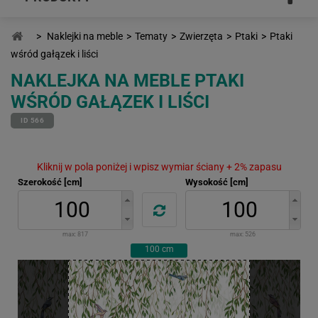
>
Naklejki na meble
>
Tematy
>
Zwierzęta
>
Ptaki
>
Ptaki
wśród gałązek i liści
NAKLEJKA NA MEBLE PTAKI
WŚRÓD GAŁĄZEK I LIŚCI
ID 566
Kliknij w pola poniżej i wpisz wymiar ściany + 2% zapasu
Szerokość [cm]
Wysokość [cm]
max:
817
max:
526
100
cm