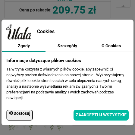
209.75 zł
Cena po rabacie:
Cookies
Zgody
Szczegóły
O Cookies
Informacje dotyczące plików cookies
Ta witryna korzysta z własnych plików cookie, aby zapewnić Ci
najwyższy poziom doświadczenia na naszej stronie . Wykorzystujemy
WERSJE KOLORYSTYCZNE
również pliki cookie stron trzecich w celu ulepszenia naszych usług,
analizy a nastepnie wyświetlania reklam związanych z Twoimi
preferencjami na podstawie analizy Twoich zachowań podczas
nawigacji.
Dostosuj
ZAAKCEPTUJ WSZYSTKIE