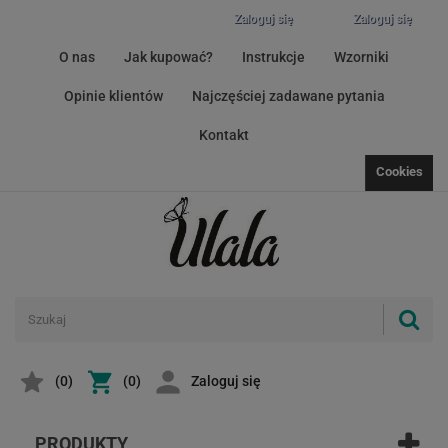
Zaloguj się
Zaloguj się
O nas
Jak kupować?
Instrukcje
Wzorniki
Opinie klientów
Najczęściej zadawane pytania
Kontakt
Cookies
(
0
)
(0)
Zaloguj się
PRODUKTY