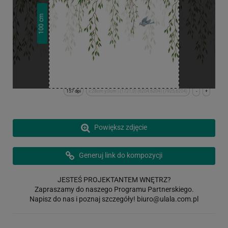
cm
100
157 dpi
x:28cm y:0cm | (1721,0) (6204,6204) (7925,6204)
-
+
Powiększ zdjęcie
Generuj link do kompozycji
JESTEŚ PROJEKTANTEM WNĘTRZ?
Zapraszamy do naszego Programu Partnerskiego.
Napisz do nas i poznaj szczegóły!
biuro@ulala.com.pl