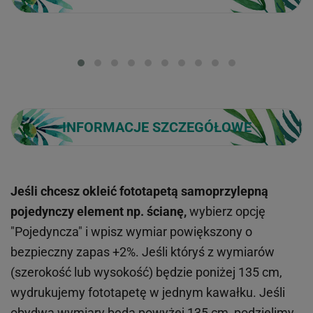
Loading...
INFORMACJE SZCZEGÓŁOWE
Jeśli chcesz okleić fototapetą samoprzylepną
pojedynczy element np. ścianę,
wybierz opcję
"Pojedyncza" i wpisz wymiar powiększony o
bezpieczny zapas +2%. Jeśli któryś z wymiarów
(szerokość lub wysokość) będzie poniżej 135 cm,
wydrukujemy fototapetę w jednym kawałku. Jeśli
obydwa wymiary będą powyżej 135 cm, podzielimy