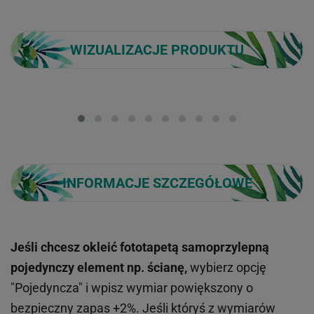
WIZUALIZACJE PRODUKTU
Loading...
INFORMACJE SZCZEGÓŁOWE
Jeśli chcesz okleić fototapetą samoprzylepną
pojedynczy element np. ścianę,
wybierz opcję
"Pojedyncza" i wpisz wymiar powiększony o
bezpieczny zapas +2%. Jeśli któryś z wymiarów