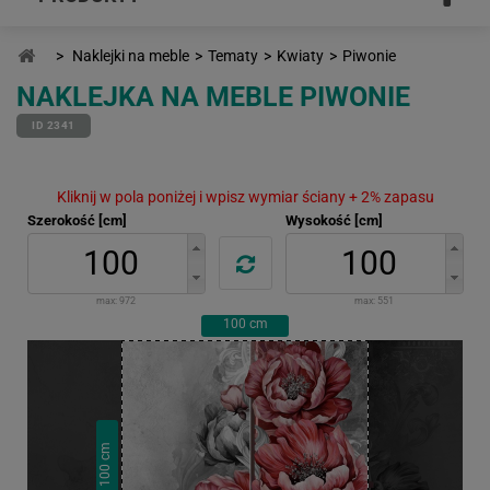
>
Naklejki na meble
>
Tematy
>
Kwiaty
>
Piwonie
NAKLEJKA NA MEBLE PIWONIE
ID 2341
Kliknij w pola poniżej i wpisz wymiar ściany + 2% zapasu
Szerokość [cm]
Wysokość [cm]
max:
972
max:
551
100
cm
cm
100