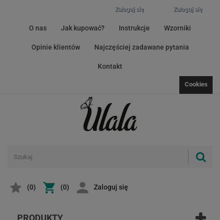
Zaloguj się
Zaloguj się
O nas
Jak kupować?
Instrukcje
Wzorniki
Opinie klientów
Najczęściej zadawane pytania
Kontakt
Cookies
(
0
)
(0)
Zaloguj się
PRODUKTY