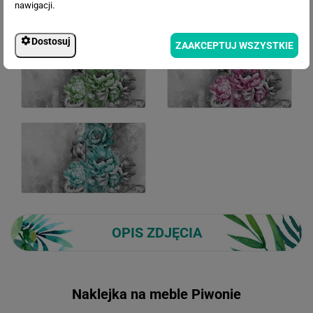
nawigacji.
Dostosuj
ZAAKCEPTUJ WSZYSTKIE
OPIS ZDJĘCIA
Naklejka na meble Piwonie