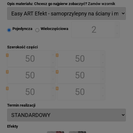
Opis materiału: Chcesz go najpierw zobaczyć?
Zamów wzornik
Pojedyncza
Wieloczęściowa
Szerokość części
1
2
3
4
5
6
Termin realizacji
Efekty