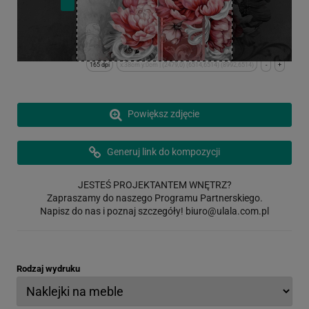
165 dpi
x:38cm y:0cm | (2479,0) (6514,6514) (8992,6514)
-
+
Powiększ zdjęcie
Generuj link do kompozycji
JESTEŚ PROJEKTANTEM WNĘTRZ?
Zapraszamy do naszego Programu Partnerskiego.
Napisz do nas i poznaj szczegóły!
biuro@ulala.com.pl
Rodzaj wydruku