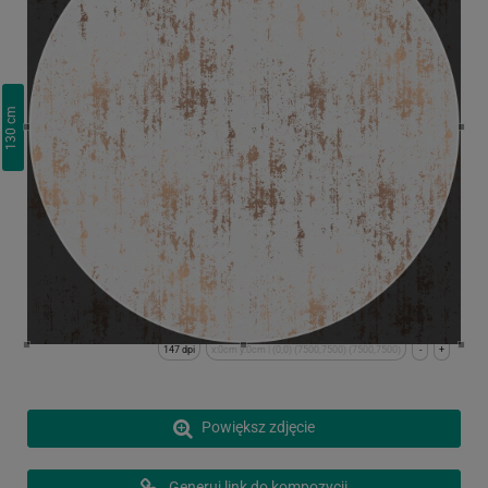
cm
130
147 dpi
x:0cm y:0cm | (0,0) (7500,7500) (7500,7500)
-
+
Powiększ zdjęcie
Generuj link do kompozycji