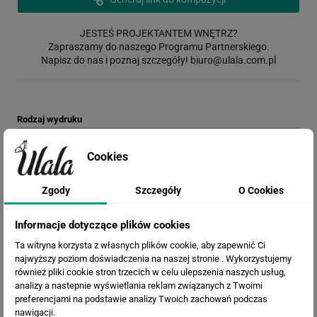
JESTEŚ PROJEKTANTEM WNĘTRZ?
Zapraszamy do naszego Programu Partnerskiego.
Napisz do nas i poznaj szczegóły!
biuro@ulala.com.pl
Rodzaj wydruku
Cookies
Opis materiału: Chcesz go najpierw zobaczyć?
Zamów wzornik
Zgody
Szczegóły
O Cookies
Termin realizacji
Informacje dotyczące plików cookies
Ta witryna korzysta z własnych plików cookie, aby zapewnić Ci
najwyższy poziom doświadczenia na naszej stronie . Wykorzystujemy
Efekty
również pliki cookie stron trzecich w celu ulepszenia naszych usług,
analizy a nastepnie wyświetlania reklam związanych z Twoimi
preferencjami na podstawie analizy Twoich zachowań podczas
nawigacji.