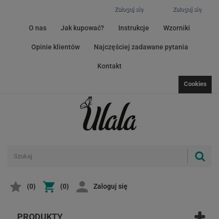
Zaloguj się
Zaloguj się
O nas
Jak kupować?
Instrukcje
Wzorniki
Opinie klientów
Najczęściej zadawane pytania
Kontakt
Cookies
(
0
)
(0)
Zaloguj się
PRODUKTY