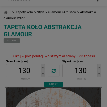
>
Tapety koła
>
Style
>
Glamour i Art Deco
>
Abstrakcja
glamour, wzór
TAPETA KOŁO ABSTRAKCJA
GLAMOUR
ID 1241
Kliknij w pola poniżej i wpisz wymiar ściany + 2% zapasu
Szerokość [cm]
Wysokość [cm]
max:
130
max:
130
130
cm