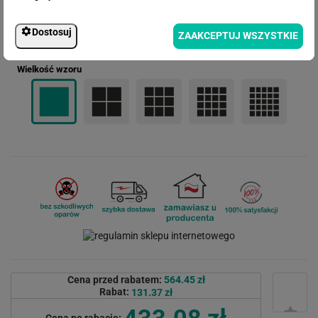
Dostosuj
ZAAKCEPTUJ WSZYSTKIE
Wielkość wzoru
Cena przed rabatem:
564.45 zł
Rabat:
131.37 zł
433.08 zł
Cena po rabacie: