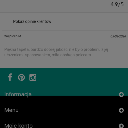
4.9/5
Pokaż opinie klientów
Wojciech M.
05-08-2026
Piękna tapeta, bardzo dobrej jakości nie było problemu z jej
ułożeniem i spasowaniem, miła obsługa polecam
Informacja
Menu
Moje konto