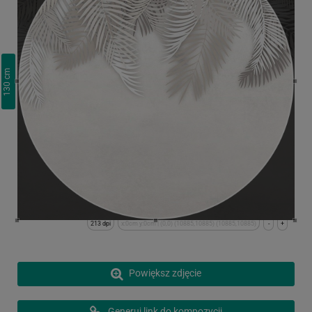
cm
130
213 dpi
x:0cm y:0cm | (0,0) (10885,10885) (10885,10885)
-
+
Powiększ zdjęcie
Generuj link do kompozycji