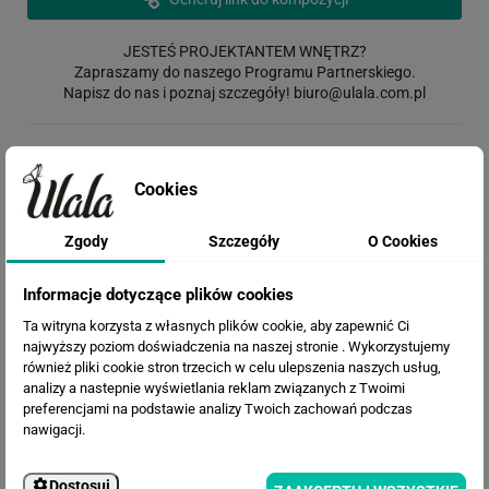
JESTEŚ PROJEKTANTEM WNĘTRZ?
Zapraszamy do naszego Programu Partnerskiego.
Napisz do nas i poznaj szczegóły!
biuro@ulala.com.pl
Rodzaj wydruku
Cookies
Zgody
Szczegóły
O Cookies
Opis materiału: Chcesz go najpierw zobaczyć?
Zamów wzornik
Informacje dotyczące plików cookies
Ta witryna korzysta z własnych plików cookie, aby zapewnić Ci
Termin realizacji
najwyższy poziom doświadczenia na naszej stronie . Wykorzystujemy
również pliki cookie stron trzecich w celu ulepszenia naszych usług,
analizy a nastepnie wyświetlania reklam związanych z Twoimi
preferencjami na podstawie analizy Twoich zachowań podczas
Efekty
nawigacji.
Dostosuj