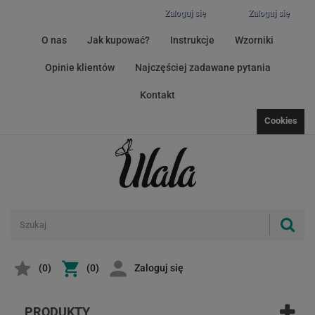
Zaloguj się
Zaloguj się
O nas
Jak kupować?
Instrukcje
Wzorniki
Opinie klientów
Najczęściej zadawane pytania
Kontakt
Cookies
(
0
)
(0)
Zaloguj się
PRODUKTY