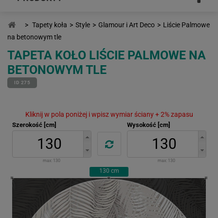
>
Tapety koła
>
Style
>
Glamour i Art Deco
>
Liście Palmowe
na betonowym tle
TAPETA KOŁO LIŚCIE PALMOWE NA
BETONOWYM TLE
ID 275
Kliknij w pola poniżej i wpisz wymiar ściany + 2% zapasu
Szerokość [cm]
Wysokość [cm]
max:
130
max:
130
130
cm