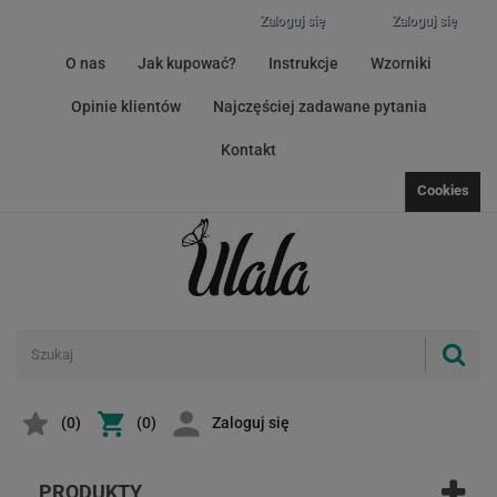
Zaloguj się
Zaloguj się
O nas
Jak kupować?
Instrukcje
Wzorniki
Opinie klientów
Najczęściej zadawane pytania
Kontakt
Cookies
(
0
)
(0)
Zaloguj się
PRODUKTY