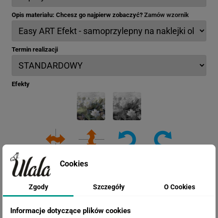
Opis materiału: Chcesz go najpierw zobaczyć?
Zamów wzornik
Termin realizacji
Efekty
Cookies
Zgody
Szczegóły
O Cookies
Informacje dotyczące plików cookies