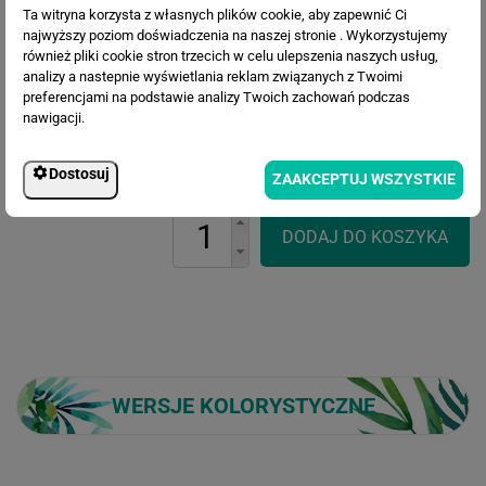
Ta witryna korzysta z własnych plików cookie, aby zapewnić Ci
najwyższy poziom doświadczenia na naszej stronie . Wykorzystujemy
również pliki cookie stron trzecich w celu ulepszenia naszych usług,
analizy a nastepnie wyświetlania reklam związanych z Twoimi
Cena przed rabatem:
564.45 zł
preferencjami na podstawie analizy Twoich zachowań podczas
Rabat:
131.37 zł
nawigacji.
433.08 zł
Cena po rabacie:
Dostosuj
ZAAKCEPTUJ WSZYSTKIE
WERSJE KOLORYSTYCZNE