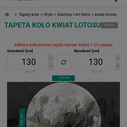
>
Tapety koła
>
Style
>
Glamour i Art Deco
>
kwiat lotosu
TAPETA KOŁO KWIAT LOTOSU
ID 326
Kliknij w pola poniżej i wpisz wymiar ściany + 2% zapasu
Szerokość [cm]
Wysokość [cm]
max:
130
max:
130
130
cm
cm
130