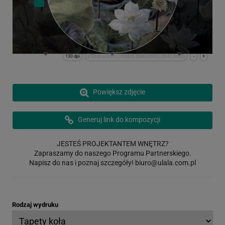
130 dpi
x:32cm y:0cm | (1658,0) (6683,6683) (8342,6683)
-
+
Powiększ zdjęcie
Generuj link do kompozycji
JESTEŚ PROJEKTANTEM WNĘTRZ?
Zapraszamy do naszego Programu Partnerskiego.
Napisz do nas i poznaj szczegóły!
biuro@ulala.com.pl
Rodzaj wydruku