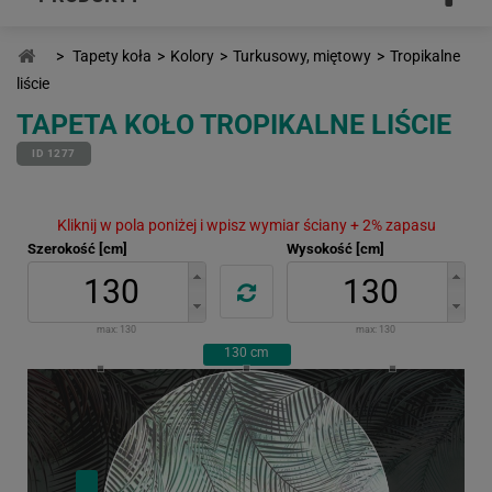
>
Tapety koła
>
Kolory
>
Turkusowy, miętowy
>
Tropikalne
liście
TAPETA KOŁO TROPIKALNE LIŚCIE
ID 1277
Kliknij w pola poniżej i wpisz wymiar ściany + 2% zapasu
Szerokość [cm]
Wysokość [cm]
max:
130
max:
130
130
cm