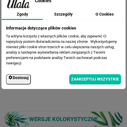
Cookies
Zgody
Szczegóły
O Cookies
Informacje dotyczące plików cookies
Ta witryna korzysta z własnych plików cookie, aby zapewnić Ci
Cena przed rabatem:
564.45 zł
najwyższy poziom doświadczenia na naszej stronie . Wykorzystujemy
Rabat:
131.37 zł
również pliki cookie stron trzecich w celu ulepszenia naszych usług,
433.08 zł
analizy a nastepnie wyświetlania reklam związanych z Twoimi
Cena po rabacie:
preferencjami na podstawie analizy Twoich zachowań podczas
nawigacji.
Dostosuj
ZAAKCEPTUJ WSZYSTKIE
WERSJE KOLORYSTYCZNE