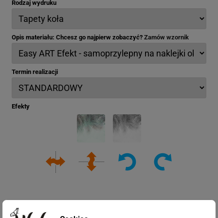
Rodzaj wydruku
Opis materiału: Chcesz go najpierw zobaczyć?
Zamów wzornik
Termin realizacji
Efekty