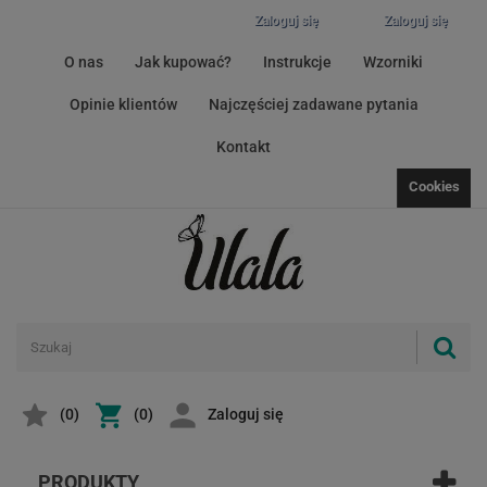
Zaloguj się
Zaloguj się
O nas
Jak kupować?
Instrukcje
Wzorniki
Opinie klientów
Najczęściej zadawane pytania
Kontakt
Cookies
(
0
)
(0)
Zaloguj się
PRODUKTY