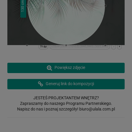
cm
130
79 dpi
x:33cm y:0cm | (1010,0) (3995,3995) (5005,3995)
-
+
Powiększ zdjęcie
Generuj link do kompozycji
JESTEŚ PROJEKTANTEM WNĘTRZ?
Zapraszamy do naszego Programu Partnerskiego.
Napisz do nas i poznaj szczegóły!
biuro@ulala.com.pl