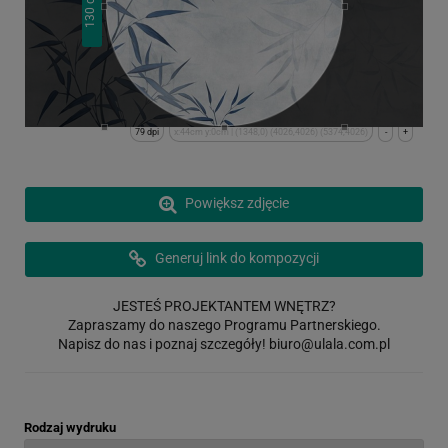
130
79 dpi
x:44cm y:0cm | (1348,0) (4026,4026) (5374,4026)
-
+
Powiększ zdjęcie
Generuj link do kompozycji
JESTEŚ PROJEKTANTEM WNĘTRZ?
Zapraszamy do naszego Programu Partnerskiego.
Napisz do nas i poznaj szczegóły!
biuro@ulala.com.pl
Rodzaj wydruku