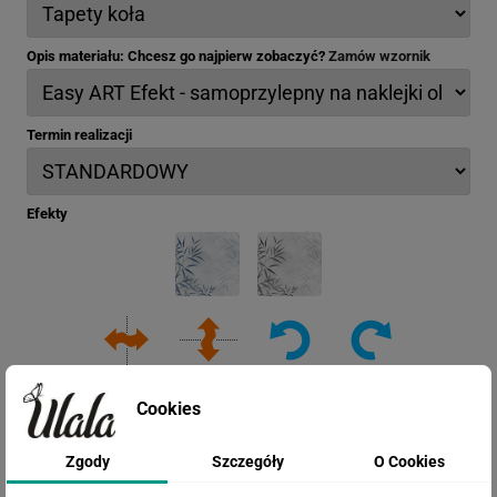
Opis materiału: Chcesz go najpierw zobaczyć?
Zamów wzornik
Termin realizacji
Efekty
Cookies
Zgody
Szczegóły
O Cookies