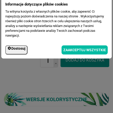
Informacje dotyczące plików cookies
Ta witryna korzysta z własnych plików cookie, aby zapewnić Ci
najwyższy poziom doświadczenia na naszej stronie . Wykorzystujemy
również pliki cookie stron trzecich w celu ulepszenia naszych usług,
analizy a nastepnie wyświetlania reklam związanych z Twoimi
Cena przed rabatem:
582.90 zł
preferencjami na podstawie analizy Twoich zachowań podczas
Rabat:
131.37 zł
nawigacji.
451.53 zł
Cena po rabacie:
Dostosuj
ZAAKCEPTUJ WSZYSTKIE
WERSJE KOLORYSTYCZNE