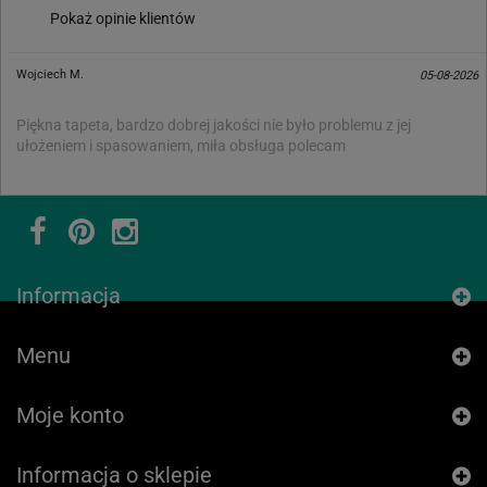
Pokaż opinie klientów
Wojciech M.
05-08-2026
Piękna tapeta, bardzo dobrej jakości nie było problemu z jej
ułożeniem i spasowaniem, miła obsługa polecam
Informacja
Menu
Moje konto
Informacja o sklepie