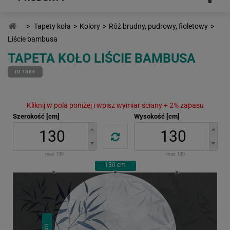
>
Tapety koła
>
Kolory
>
Róż brudny, pudrowy, fioletowy
>
Liście bambusa
TAPETA KOŁO LIŚCIE BAMBUSA
ID 1884
Kliknij w pola poniżej i wpisz wymiar ściany + 2% zapasu
Szerokość [cm]
Wysokość [cm]
max:
130
max:
130
130
cm
cm