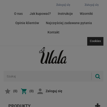
Zaloguj się
Zaloguj się
O nas
Jak kupować?
Instrukcje
Wzorniki
Opinie klientów
Najczęściej zadawane pytania
Kontakt
Cookies
(
0
)
(0)
Zaloguj się
PRODUKTY