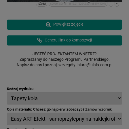
102 dpi
x:90cm y:0cm | (3615,0) (5204,5204) (8819,5204)
-
+
Powiększ zdjęcie
Generuj link do kompozycji
JESTEŚ PROJEKTANTEM WNĘTRZ?
Zapraszamy do naszego Programu Partnerskiego.
Napisz do nas i poznaj szczegóły!
biuro@ulala.com.pl
Rodzaj wydruku
Opis materiału: Chcesz go najpierw zobaczyć?
Zamów wzornik