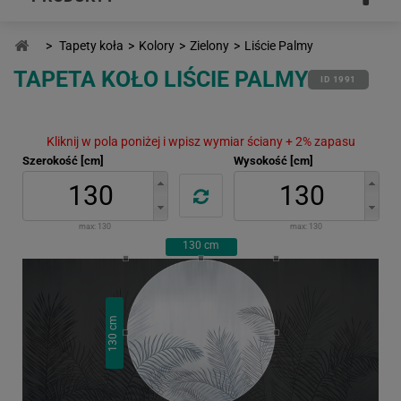
>
Tapety koła
>
Kolory
>
Zielony
>
Liście Palmy
TAPETA KOŁO LIŚCIE PALMY
ID 1991
Kliknij w pola poniżej i wpisz wymiar ściany + 2% zapasu
Szerokość [cm]
Wysokość [cm]
max:
130
max:
130
130
cm
cm
130