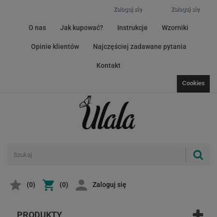
Zaloguj się
Zaloguj się
O nas
Jak kupować?
Instrukcje
Wzorniki
Opinie klientów
Najczęściej zadawane pytania
Kontakt
Cookies
(
0
)
(0)
Zaloguj się
PRODUKTY