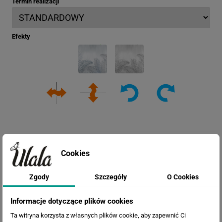
Termin realizacji
Efekty
Cookies
Zgody
Szczegóły
O Cookies
Informacje dotyczące plików cookies
Ta witryna korzysta z własnych plików cookie, aby zapewnić Ci
Cena przed rabatem:
564.45 zł