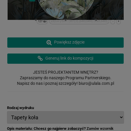
127 dpi
x:62cm y:0cm | (3072,0) (6493,6493) (9565,6493)
-
+
Powiększ zdjęcie
Generuj link do kompozycji
JESTEŚ PROJEKTANTEM WNĘTRZ?
Zapraszamy do naszego Programu Partnerskiego.
Napisz do nas i poznaj szczegóły!
biuro@ulala.com.pl
Rodzaj wydruku
Opis materiału: Chcesz go najpierw zobaczyć?
Zamów wzornik