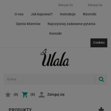
Zaloguj się
Zaloguj się
O nas
Jak kupować?
Instrukcje
Wzorniki
Opinie klientów
Najczęściej zadawane pytania
Kontakt
Cookies
(
0
)
(0)
Zaloguj się
PRODUKTY