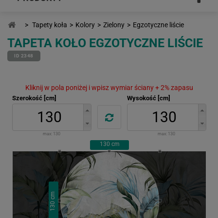
>
Tapety koła
>
Kolory
>
Zielony
>
Egzotyczne liście
TAPETA KOŁO EGZOTYCZNE LIŚCIE
ID 2348
Kliknij w pola poniżej i wpisz wymiar ściany + 2% zapasu
Szerokość [cm]
Wysokość [cm]
max:
130
max:
130
130
cm
cm
130