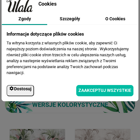
Cookies
Cena przed rabatem:
564.45 zł
Zgody
Szczegóły
O Cookies
Rabat:
131.37 zł
433.08 zł
Cena po rabacie:
Informacje dotyczące plików cookies
Ta witryna korzysta z własnych plików cookie, aby zapewnić Ci
najwyższy poziom doświadczenia na naszej stronie . Wykorzystujemy
również pliki cookie stron trzecich w celu ulepszenia naszych usług,
analizy a nastepnie wyświetlania reklam związanych z Twoimi
preferencjami na podstawie analizy Twoich zachowań podczas
nawigacji.
Dostosuj
ZAAKCEPTUJ WSZYSTKIE
WERSJE KOLORYSTYCZNE