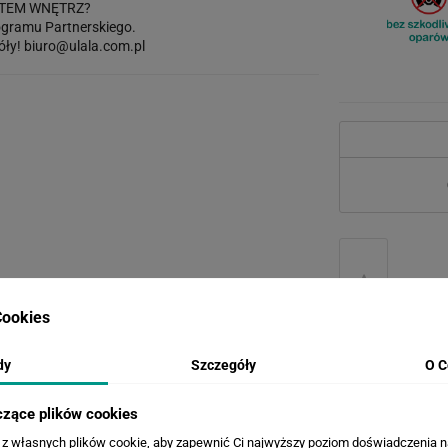
TEM WNĘTRZ?
gramu Partnerskiego.
óły!
biuro@ulala.com.pl
ookies
dy
Szczegóły
O C
WERSJE KOLORYSTYCZNE
czące plików cookies
a z własnych plików cookie, aby zapewnić Ci najwyższy poziom doświadczenia na