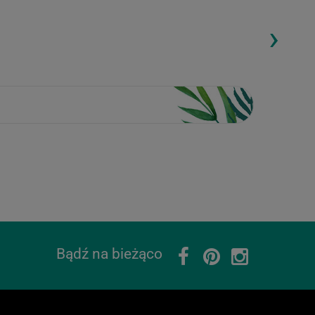
›
ding...
Loading...
Bądź na bieżąco