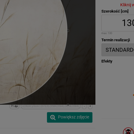
Kliknij
Szerokość [cm]
max:
130
Termin realizacji
Efekty
71 dpi
x:24cm y:0cm | (673,0) (3584,3584) (4258,3584)
-
+
Powiększ zdjęcie