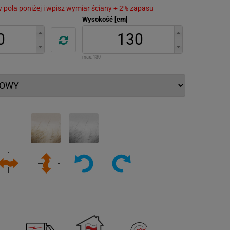
 w pola poniżej i wpisz wymiar ściany + 2% zapasu
Wysokość [cm]
max:
130