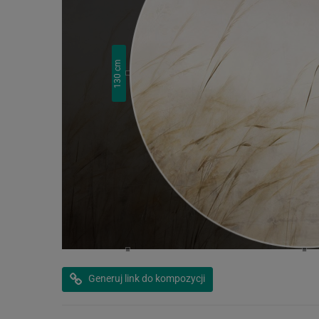
cm
130
Generuj link do kompozycji