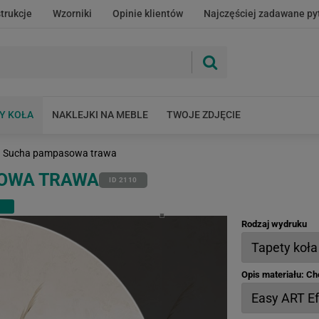
strukcje
Wzorniki
Opinie klientów
Najczęściej zadawane py
Y KOŁA
NAKLEJKI NA MEBLE
TWOJE ZDJĘCIE
Sucha pampasowa trawa
SOWA TRAWA
ID 2110
Rodzaj wydruku
Opis materiału: C