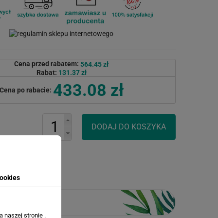
Cena przed rabatem:
564.45 zł
Rabat:
131.37 zł
433.08 zł
Cena po rabacie:
ookies
 naszej stronie .