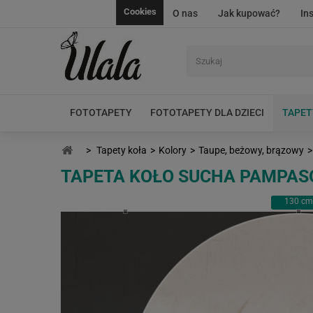
Cookies
O nas
Jak kupować?
In
FOTOTAPETY
FOTOTAPETY DLA DZIECI
TAPET
>
Tapety koła
>
Kolory
>
Taupe, beżowy, brązowy
>
TAPETA KOŁO SUCHA PAMPA
130
cm