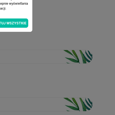
tepnie wyświetlania
cji.
TUJ WSZYSTKIE