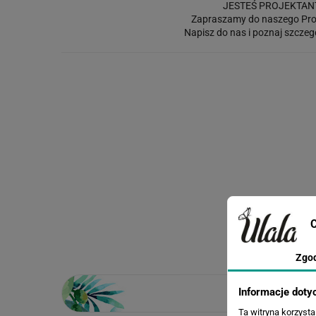
JESTEŚ PROJEKTAN
Zapraszamy do naszego Pro
Napisz do nas i poznaj szczeg
C
Zgo
Informacje doty
Ta witryna korzyst