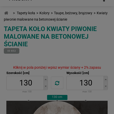
>
Tapety koła
>
Kolory
>
Taupe, beżowy, brązowy
>
Kwiaty
piwonie malowane na betonowej ścianie
TAPETA KOŁO KWIATY PIWONIE
MALOWANE NA BETONOWEJ
ŚCIANIE
ID 652
Kliknij w pola poniżej i wpisz wymiar ściany + 2% zapasu
Szerokość [cm]
Wysokość [cm]
max:
130
max:
130
130
cm