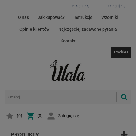
Zaloguj się
Zaloguj się
O nas
Jak kupować?
Instrukcje
Wzorniki
Opinie klientów
Najczęściej zadawane pytania
Kontakt
Cookies
(
0
)
(0)
Zaloguj się
PRODUKTY