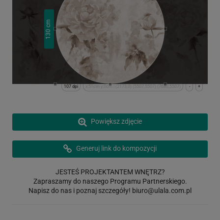
cm
130
107 dpi
x:51cm y:0cm | (2173,0) (5507,5507) (7680,5507)
-
+
Powiększ zdjęcie
Generuj link do kompozycji
JESTEŚ PROJEKTANTEM WNĘTRZ?
Zapraszamy do naszego Programu Partnerskiego.
Napisz do nas i poznaj szczegóły!
biuro@ulala.com.pl