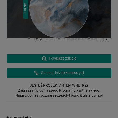
cm
130
79 dpi
x:49cm y:0cm | (1513,0) (3992,3992) (5505,3992)
-
+
Powiększ zdjęcie
Generuj link do kompozycji
JESTEŚ PROJEKTANTEM WNĘTRZ?
Zapraszamy do naszego Programu Partnerskiego.
Napisz do nas i poznaj szczegóły!
biuro@ulala.com.pl
Rodzaj wydruku