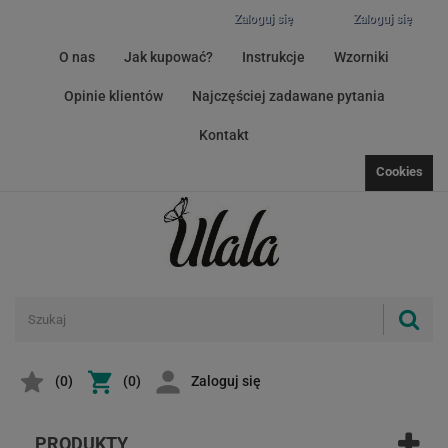
Zaloguj się
Zaloguj się
O nas
Jak kupować?
Instrukcje
Wzorniki
Opinie klientów
Najczęściej zadawane pytania
Kontakt
Cookies
(
0
)
(0)
Zaloguj się
PRODUKTY