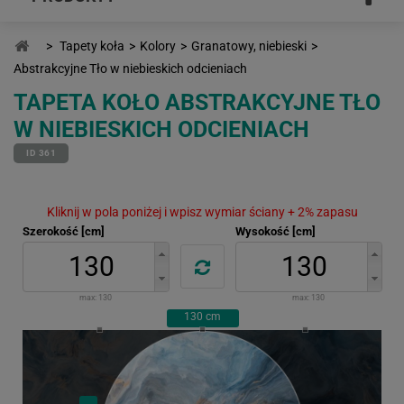
>
Tapety koła
>
Kolory
>
Granatowy, niebieski
>
Abstrakcyjne Tło w niebieskich odcieniach
TAPETA KOŁO ABSTRAKCYJNE TŁO
W NIEBIESKICH ODCIENIACH
ID 361
Kliknij w pola poniżej i wpisz wymiar ściany + 2% zapasu
Szerokość [cm]
Wysokość [cm]
max:
130
max:
130
130
cm