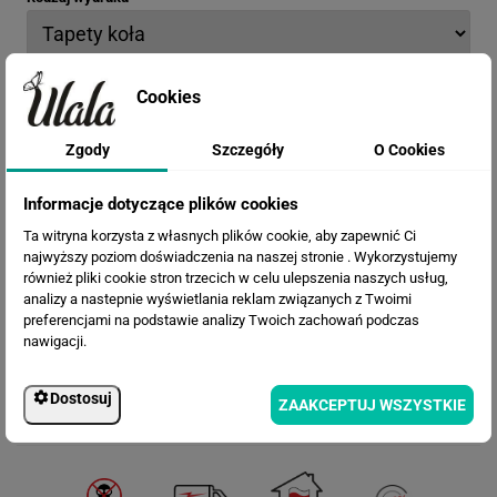
Opis materiału: Chcesz go najpierw zobaczyć?
Zamów wzornik
Cookies
Zgody
Szczegóły
O Cookies
Termin realizacji
Informacje dotyczące plików cookies
Efekty
Ta witryna korzysta z własnych plików cookie, aby zapewnić Ci
najwyższy poziom doświadczenia na naszej stronie . Wykorzystujemy
również pliki cookie stron trzecich w celu ulepszenia naszych usług,
analizy a nastepnie wyświetlania reklam związanych z Twoimi
preferencjami na podstawie analizy Twoich zachowań podczas
nawigacji.
Dostosuj
ZAAKCEPTUJ WSZYSTKIE