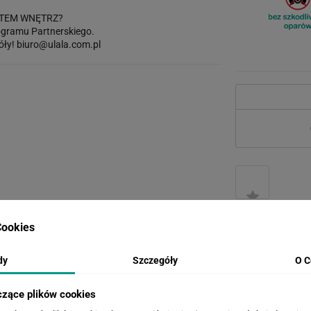
TEM WNĘTRZ?
gramu Partnerskiego.
óły!
biuro@ulala.com.pl
ookies
dy
Szczegóły
O C
WERSJE KOLORYSTYCZNE
czące plików cookies