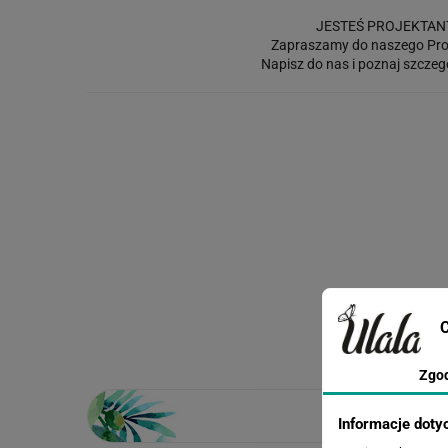
JESTEŚ PROJEKTAN
Zapraszamy do naszego Pro
Napisz do nas i poznaj szczeg
C
Zgo
Informacje doty