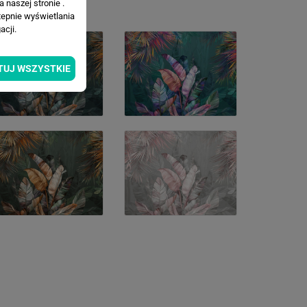
 naszej stronie .
tepnie wyświetlania
cji.
TUJ WSZYSTKIE