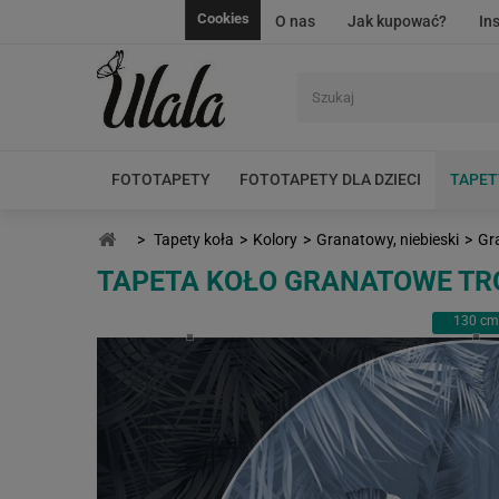
Cookies
O nas
Jak kupować?
In
FOTOTAPETY
FOTOTAPETY DLA DZIECI
TAPET
>
Tapety koła
>
Kolory
>
Granatowy, niebieski
>
Gra
TAPETA KOŁO GRANATOWE TRO
130
cm