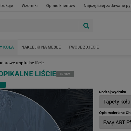
strukcje
Wzorniki
Opinie klientów
Najczęściej zadawane py
Y KOŁA
NAKLEJKI NA MEBLE
TWOJE ZDJĘCIE
natowe tropikalne liście
PIKALNE LIŚCIE
ID 969
Rodzaj wydruku
Opis materiału: C