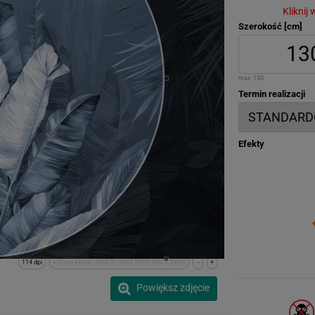
Kliknij
Szerokość [cm]
max:
130
Termin realizacji
Efekty
114 dpi
x:21cm y:0cm | (968,0) (5909,5909) (6877,5909)
-
+
Powiększ zdjęcie