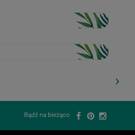
›
ding...
Loading...
Bądź na bieżąco