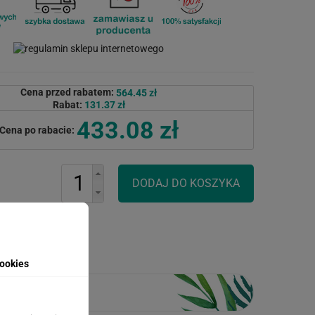
Cena przed rabatem:
564.45 zł
Rabat:
131.37 zł
433.08 zł
Cena po rabacie:
ookies