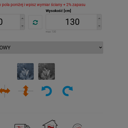
 w pola poniżej i wpisz wymiar ściany + 2% zapasu
Wysokość [cm]
max:
130