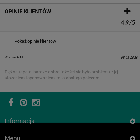
OPINIE KLIENTÓW
4.9/5
Pokaż opinie klientów
Wojciech M.
05-08-2026
Piękna tapeta, bardzo dobrej jakości nie było problemu z jej
ułożeniem i spasowaniem, miła obsługa polecam
Informacja
Menu