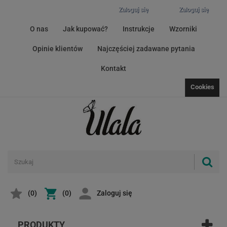
Zaloguj się
Zaloguj się
O nas
Jak kupować?
Instrukcje
Wzorniki
Opinie klientów
Najczęściej zadawane pytania
Kontakt
Cookies
(
0
)
(0)
Zaloguj się
PRODUKTY