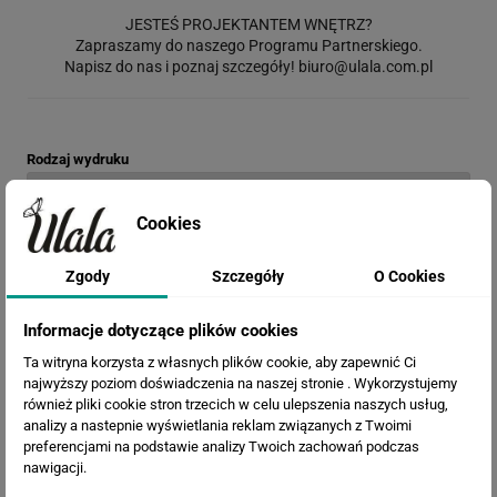
JESTEŚ PROJEKTANTEM WNĘTRZ?
Zapraszamy do naszego Programu Partnerskiego.
Napisz do nas i poznaj szczegóły!
biuro@ulala.com.pl
Rodzaj wydruku
Cookies
Opis materiału: Chcesz go najpierw zobaczyć?
Zamów wzornik
Zgody
Szczegóły
O Cookies
Termin realizacji
Informacje dotyczące plików cookies
Ta witryna korzysta z własnych plików cookie, aby zapewnić Ci
najwyższy poziom doświadczenia na naszej stronie . Wykorzystujemy
Efekty
również pliki cookie stron trzecich w celu ulepszenia naszych usług,
analizy a nastepnie wyświetlania reklam związanych z Twoimi
preferencjami na podstawie analizy Twoich zachowań podczas
nawigacji.