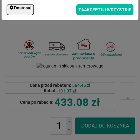
Dostosuj
ZAAKCEPTUJ WSZYSTKIE
Cena przed rabatem:
564.45 zł
Rabat:
131.37 zł
433.08 zł
Cena po rabacie: