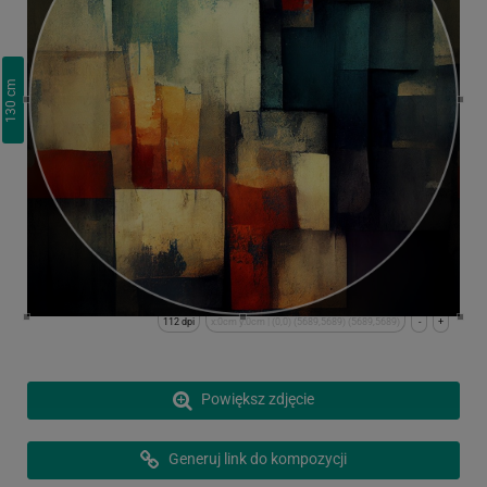
cm
130
112 dpi
x:0cm y:0cm | (0,0) (5689,5689) (5689,5689)
-
+
Powiększ zdjęcie
Generuj link do kompozycji