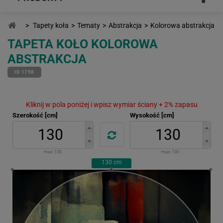
>
Tapety koła
>
Tematy
>
Abstrakcja
>
Kolorowa abstrakcja
TAPETA KOŁO KOLOROWA
ABSTRAKCJA
ID 1758
Kliknij w pola poniżej i wpisz wymiar ściany + 2% zapasu
Szerokość [cm]
Wysokość [cm]
max:
130
max:
130
130
cm