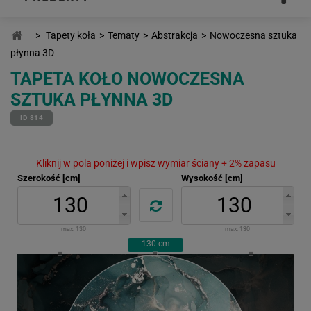
>
Tapety koła
>
Tematy
>
Abstrakcja
>
Nowoczesna sztuka
płynna 3D
TAPETA KOŁO NOWOCZESNA
SZTUKA PŁYNNA 3D
ID 814
Kliknij w pola poniżej i wpisz wymiar ściany + 2% zapasu
Szerokość [cm]
Wysokość [cm]
max:
130
max:
130
130
cm