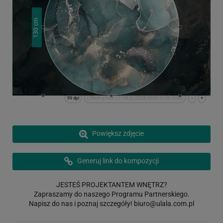
cm
130
99 dpi
x:29cm y:0cm | (1138,0) (5028,5028) (6166,5028)
-
+
Powiększ zdjęcie
Generuj link do kompozycji
JESTEŚ PROJEKTANTEM WNĘTRZ?
Zapraszamy do naszego Programu Partnerskiego.
Napisz do nas i poznaj szczegóły!
biuro@ulala.com.pl