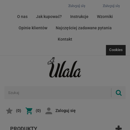
Zaloguj się
Zaloguj się
O nas
Jak kupować?
Instrukcje
Wzorniki
Opinie klientów
Najczęściej zadawane pytania
Kontakt
Cookies
(
0
)
(0)
Zaloguj się
PRODUKTY