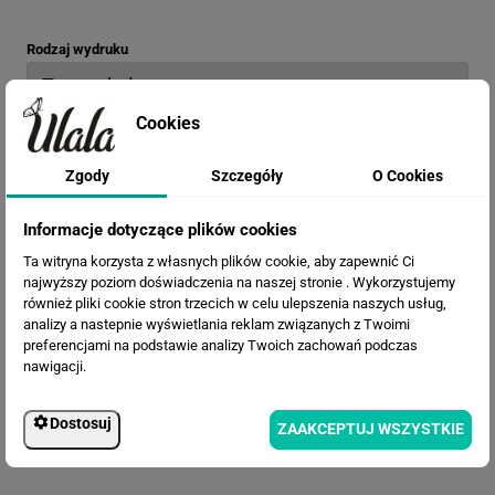
Rodzaj wydruku
Cookies
Opis materiału: Chcesz go najpierw zobaczyć?
Zamów wzornik
Zgody
Szczegóły
O Cookies
Termin realizacji
Informacje dotyczące plików cookies
Ta witryna korzysta z własnych plików cookie, aby zapewnić Ci
najwyższy poziom doświadczenia na naszej stronie . Wykorzystujemy
Efekty
również pliki cookie stron trzecich w celu ulepszenia naszych usług,
analizy a nastepnie wyświetlania reklam związanych z Twoimi
preferencjami na podstawie analizy Twoich zachowań podczas
nawigacji.
Dostosuj
ZAAKCEPTUJ WSZYSTKIE