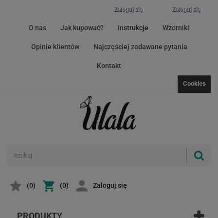
Zaloguj się
Zaloguj się
O nas
Jak kupować?
Instrukcje
Wzorniki
Opinie klientów
Najczęściej zadawane pytania
Kontakt
Cookies
(
0
)
(0)
Zaloguj się
PRODUKTY