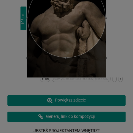
cm
106
41 dpi
x:0cm y:27cm | (0,420) (1662,1662) (1662,2082)
-
+
Powiększ zdjęcie
Generuj link do kompozycji
JESTEŚ PROJEKTANTEM WNĘTRZ?