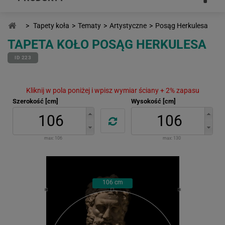
>
Tapety koła
>
Tematy
>
Artystyczne
>
Posąg Herkulesa
TAPETA KOŁO POSĄG HERKULESA
ID 223
Kliknij w pola poniżej i wpisz wymiar ściany + 2% zapasu
Szerokość [cm]
Wysokość [cm]
max:
106
max:
130
106
cm