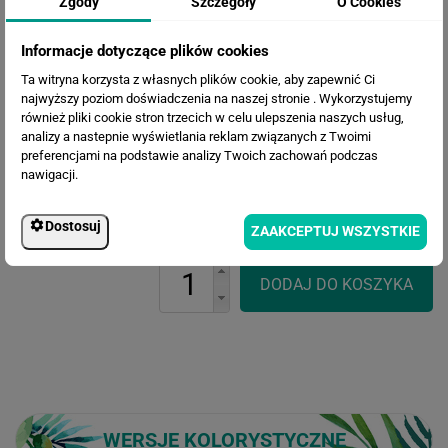
Zgody
Szczegóły
O Cookies
Informacje dotyczące plików cookies
Ta witryna korzysta z własnych plików cookie, aby zapewnić Ci
najwyższy poziom doświadczenia na naszej stronie . Wykorzystujemy
również pliki cookie stron trzecich w celu ulepszenia naszych usług,
analizy a nastepnie wyświetlania reklam związanych z Twoimi
Cena przed rabatem:
564.45 zł
preferencjami na podstawie analizy Twoich zachowań podczas
Rabat:
131.37 zł
nawigacji.
433.08 zł
Cena po rabacie:
Dostosuj
ZAAKCEPTUJ WSZYSTKIE
WERSJE KOLORYSTYCZNE