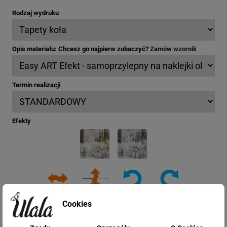
Rodzaj wydruku
Opis materiału: Chcesz go najpierw zobaczyć?
Zamów wzornik
Termin realizacji
Efekty
Cookies