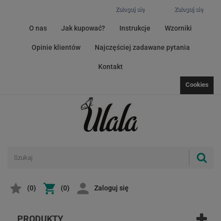
Zaloguj się
Zaloguj się
O nas
Jak kupować?
Instrukcje
Wzorniki
Opinie klientów
Najczęściej zadawane pytania
Kontakt
Cookies
(
0
)
(0)
Zaloguj się
PRODUKTY