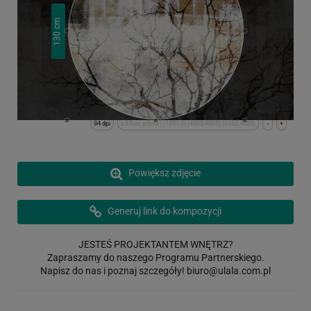
cm
130
94 dpi
x:37cm y:0cm | (1357,0) (4805,4805) (6162,4805)
-
+
Powiększ zdjęcie
Generuj link do kompozycji
JESTEŚ PROJEKTANTEM WNĘTRZ?
Zapraszamy do naszego Programu Partnerskiego.
Napisz do nas i poznaj szczegóły!
biuro@ulala.com.pl