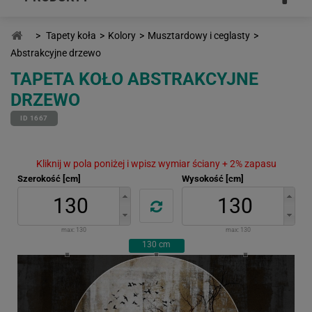
>
Tapety koła
>
Kolory
>
Musztardowy i ceglasty
>
Abstrakcyjne drzewo
TAPETA KOŁO ABSTRAKCYJNE
DRZEWO
ID 1667
Kliknij w pola poniżej i wpisz wymiar ściany + 2% zapasu
Szerokość [cm]
Wysokość [cm]
max:
130
max:
130
130
cm