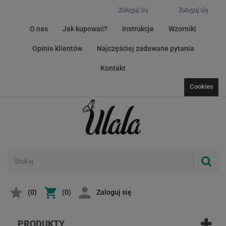
Zaloguj się
Zaloguj się
O nas
Jak kupować?
Instrukcje
Wzorniki
Opinie klientów
Najczęściej zadawane pytania
Kontakt
Cookies
(
0
)
(0)
Zaloguj się
PRODUKTY