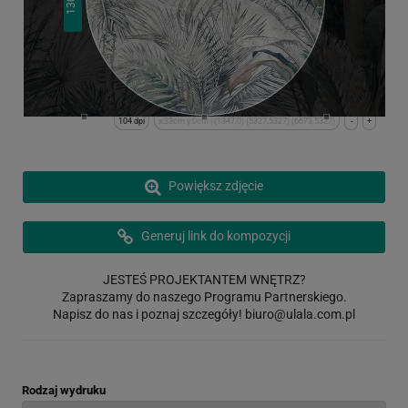
130
104 dpi
x:33cm y:0cm | (1347,0) (5327,5327) (6673,5327)
-
+
Powiększ zdjęcie
Generuj link do kompozycji
JESTEŚ PROJEKTANTEM WNĘTRZ?
Zapraszamy do naszego Programu Partnerskiego.
Napisz do nas i poznaj szczegóły!
biuro@ulala.com.pl
Rodzaj wydruku