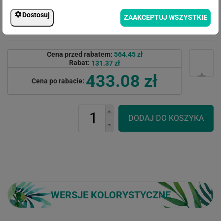
Dostosuj
ZAAKCEPTUJ WSZYSTKIE
Cena przed rabatem:
564.45 zł
Rabat:
131.37 zł
433.08 zł
Cena po rabacie:
WERSJE KOLORYSTYCZNE