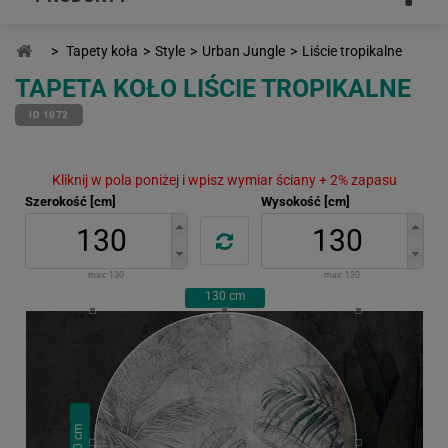
>
Tapety koła
>
Style
>
Urban Jungle
>
Liście tropikalne
TAPETA KOŁO LIŚCIE TROPIKALNE
ID 1072
Kliknij w pola poniżej i wpisz wymiar ściany + 2% zapasu
Szerokość [cm]
Wysokość [cm]
max:
130
max:
130
130
cm
cm