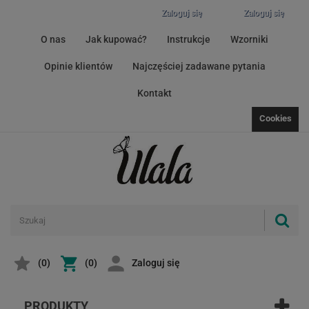
Zaloguj się
Zaloguj się
O nas
Jak kupować?
Instrukcje
Wzorniki
Opinie klientów
Najczęściej zadawane pytania
Kontakt
Cookies
(
0
)
(0)
Zaloguj się
PRODUKTY