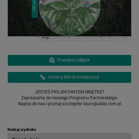
cm
130
94 dpi
x:65cm y:0cm | (2424,0) (4823,4823) (7247,4823)
-
+
Powiększ zdjęcie
Generuj link do kompozycji
JESTEŚ PROJEKTANTEM WNĘTRZ?
Zapraszamy do naszego Programu Partnerskiego.
Napisz do nas i poznaj szczegóły!
biuro@ulala.com.pl
Rodzaj wydruku