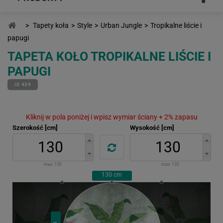
>
Tapety koła
>
Style
>
Urban Jungle
>
Tropikalne liście i
papugi
TAPETA KOŁO TROPIKALNE LIŚCIE I
PAPUGI
ID 439
Kliknij w pola poniżej i wpisz wymiar ściany + 2% zapasu
Szerokość [cm]
Wysokość [cm]
max:
130
max:
130
130
cm