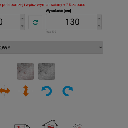
 w pola poniżej i wpisz wymiar ściany + 2% zapasu
Wysokość [cm]
max:
130