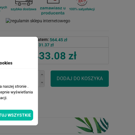
Cena przed rabatem:
564.45 zł
Rabat:
131.37 zł
433.08 zł
Cena po rabacie:
ookies
 naszej stronie .
tepnie wyświetlania
cji.
TUJ WSZYSTKIE