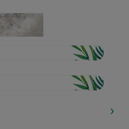
›
ding...
Loading...