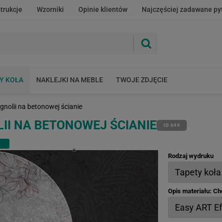
strukcje
Wzorniki
Opinie klientów
Najczęściej zadawane py
Y KOŁA
NAKLEJKI NA MEBLE
TWOJE ZDJĘCIE
nolii na betonowej ścianie
II NA BETONOWEJ ŚCIANIE
ID 649
Rodzaj wydruku
Opis materiału: C