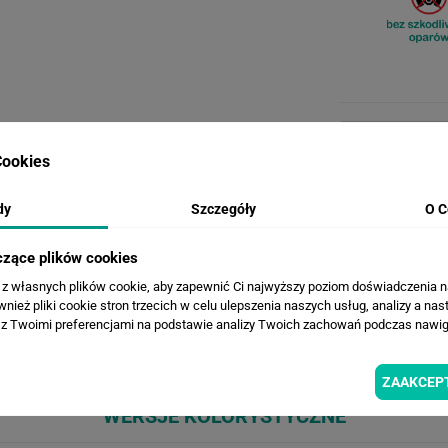
ookies
dy
Szczegóły
O C
czące plików cookies
a z własnych plików cookie, aby zapewnić Ci najwyższy poziom doświadczenia na
ież pliki cookie stron trzecich w celu ulepszenia naszych usług, analizy a nas
z Twoimi preferencjami na podstawie analizy Twoich zachowań podczas nawiga
ZAAKCEP
WERSJE KOLORYSTYCZNE