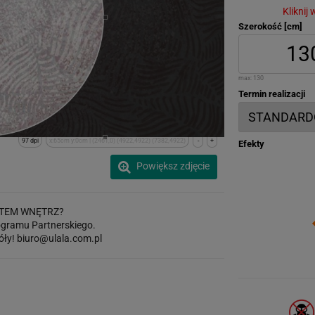
Kliknij
Szerokość [cm]
max:
130
Termin realizacji
97 dpi
x:65cm y:0cm | (2461,0) (4922,4922) (7382,4922)
-
+
Efekty
Powiększ zdjęcie
TEM WNĘTRZ?
gramu Partnerskiego.
óły!
biuro@ulala.com.pl