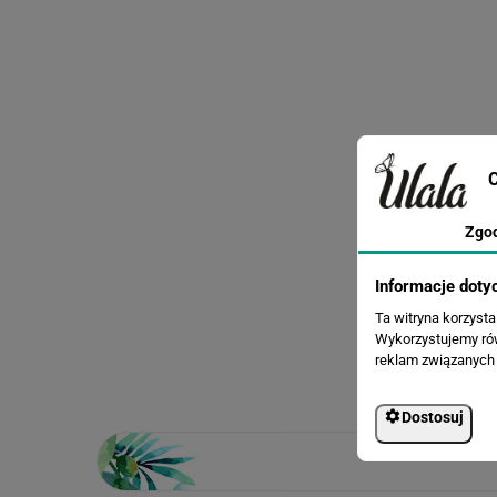
C
Zgo
Informacje doty
Ta witryna korzyst
Wykorzystujemy równ
reklam związanych 
Dostosuj