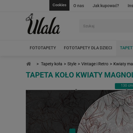
Cookies
O nas
Jak kupować?
In
FOTOTAPETY
FOTOTAPETY DLA DZIECI
TAPET
>
Tapety koła
>
Style
>
Vintage i Retro
>
Kwiaty mag
TAPETA KOŁO KWIATY MAGNOL
130
cm