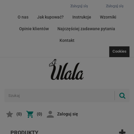
Zaloguj się
Zaloguj się
O nas
Jak kupować?
Instrukcje
Wzorniki
Opinie klientów
Najczęściej zadawane pytania
Kontakt
Cookies
(
0
)
(0)
Zaloguj się
PRODUKTY