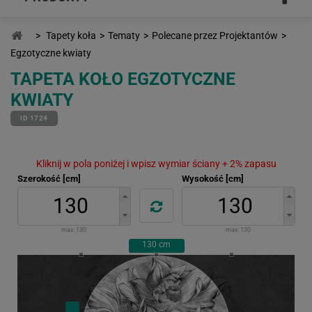
>
Tapety koła
>
Tematy
>
Polecane przez Projektantów
>
Egzotyczne kwiaty
TAPETA KOŁO EGZOTYCZNE
KWIATY
ID 1724
Kliknij w pola poniżej i wpisz wymiar ściany + 2% zapasu
Szerokość [cm]
Wysokość [cm]
max:
130
max:
130
130
cm