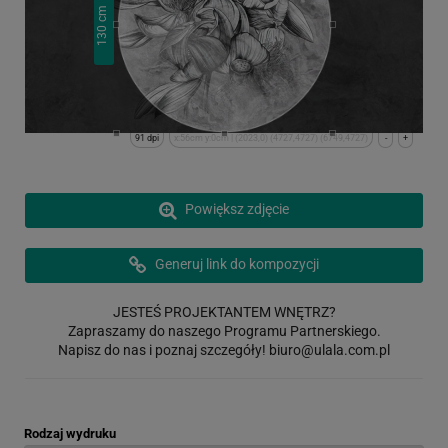
cm
130
91 dpi
x:56cm y:0cm | (2023,0) (4727,4727) (6749,4727)
-
+
Powiększ zdjęcie
Generuj link do kompozycji
JESTEŚ PROJEKTANTEM WNĘTRZ?
Zapraszamy do naszego Programu Partnerskiego.
Napisz do nas i poznaj szczegóły!
biuro@ulala.com.pl
Rodzaj wydruku