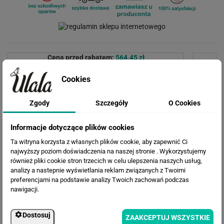
Cena przed rabatem:
564.45 zł
Rabat:
131.37 zł
433.08 zł
Cookies
Cena po rabacie:
Zgody
Szczegóły
O Cookies
Informacje dotyczące plików cookies
Ta witryna korzysta z własnych plików cookie, aby zapewnić Ci
najwyższy poziom doświadczenia na naszej stronie . Wykorzystujemy
również pliki cookie stron trzecich w celu ulepszenia naszych usług,
analizy a nastepnie wyświetlania reklam związanych z Twoimi
preferencjami na podstawie analizy Twoich zachowań podczas
nawigacji.
WERSJE KOLORYSTYCZNE
Dostosuj
ZAAKCEPTUJ WSZYSTKIE