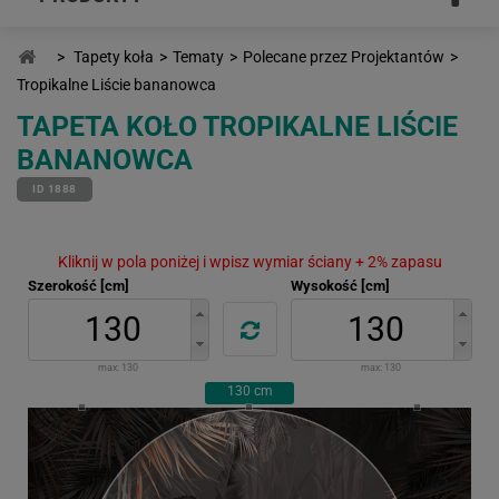
>
Tapety koła
>
Tematy
>
Polecane przez Projektantów
>
Tropikalne Liście bananowca
TAPETA KOŁO TROPIKALNE LIŚCIE
BANANOWCA
ID 1888
Kliknij w pola poniżej i wpisz wymiar ściany + 2% zapasu
Szerokość [cm]
Wysokość [cm]
max:
130
max:
130
130
cm