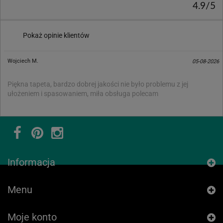
4.9/5
Pokaż opinie klientów
Wojciech M.
05-08-2026
Piękna tapeta, bardzo dobrej jakości nie było problemu z jej
ułożeniem i spasowaniem, miła obsługa polecam
Informacja
Menu
Moje konto