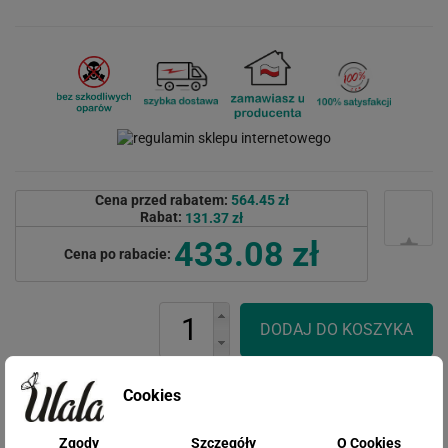
Cena przed rabatem:
564.45 zł
Rabat:
131.37 zł
433.08 zł
Cena po rabacie:
Cookies
Zgody
Szczegóły
O Cookies