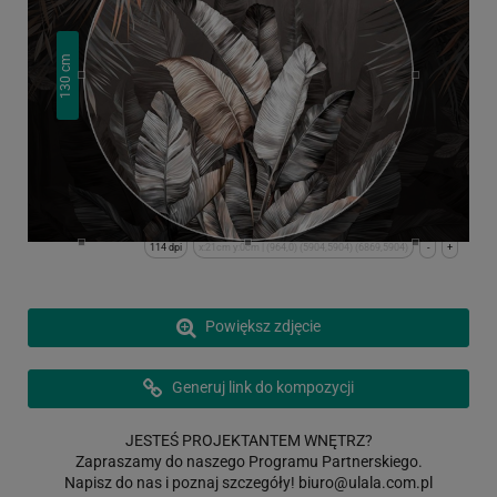
cm
130
114 dpi
x:21cm y:0cm | (964,0) (5904,5904) (6869,5904)
-
+
Powiększ zdjęcie
Generuj link do kompozycji
JESTEŚ PROJEKTANTEM WNĘTRZ?
Zapraszamy do naszego Programu Partnerskiego.
Napisz do nas i poznaj szczegóły!
biuro@ulala.com.pl