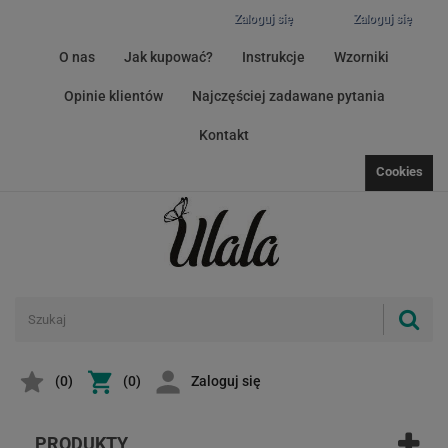
Zaloguj się
Zaloguj się
O nas
Jak kupować?
Instrukcje
Wzorniki
Opinie klientów
Najczęściej zadawane pytania
Kontakt
Cookies
(
0
)
(0)
Zaloguj się
PRODUKTY