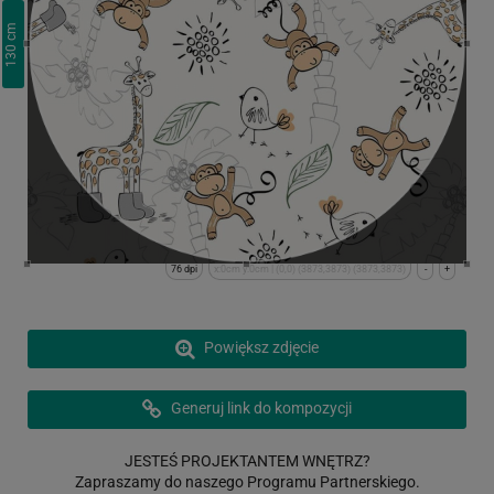
cm
130
76 dpi
x:0cm y:0cm | (0,0) (3873,3873) (3873,3873)
-
+
Powiększ zdjęcie
Generuj link do kompozycji
JESTEŚ PROJEKTANTEM WNĘTRZ?
Zapraszamy do naszego Programu Partnerskiego.