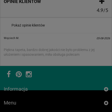
OPINIE KLIENTÓW
4.9/5
Pokaż opinie klientów
Wojciech M.
05-08-2026
Piękna tapeta, bardzo dobrej jakości nie było problemu z jej
ułożeniem i spasowaniem, miła obsługa polecam
Informacja
Menu