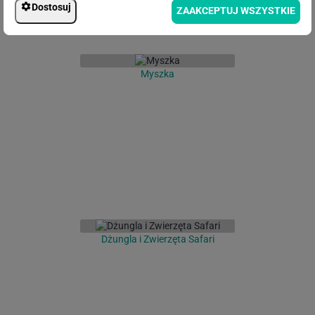
Dostosuj
ZAAKCEPTUJ WSZYSTKIE
Myszka
Dżungla i Zwierzęta Safari