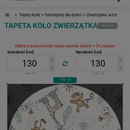
>
Tapety koła
>
fototapety dla dzieci
>
Zwierzątka, wzór
TAPETA KOŁO ZWIERZĄTKA
ID 1148
Kliknij w pola poniżej i wpisz wymiar ściany + 2% zapasu
Szerokość [cm]
Wysokość [cm]
max:
130
max:
130
130
cm