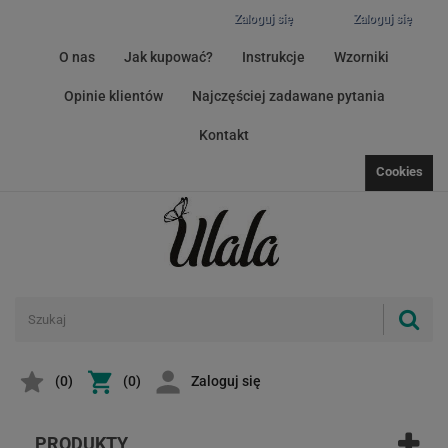
Zaloguj się
Zaloguj się
O nas
Jak kupować?
Instrukcje
Wzorniki
Opinie klientów
Najczęściej zadawane pytania
Kontakt
Cookies
(
0
)
(0)
Zaloguj się
PRODUKTY