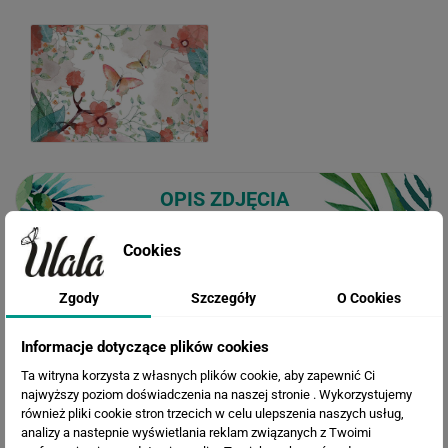
OPIS ZDJĘCIA
Cookies
Tapeta koło Kwiaty i Motyle
Zgody
Szczegóły
O Cookies
Informacje dotyczące plików cookies
Ta witryna korzysta z własnych plików cookie, aby zapewnić Ci
WIZUALIZACJE PRODUKTU
najwyższy poziom doświadczenia na naszej stronie . Wykorzystujemy
również pliki cookie stron trzecich w celu ulepszenia naszych usług,
analizy a nastepnie wyświetlania reklam związanych z Twoimi