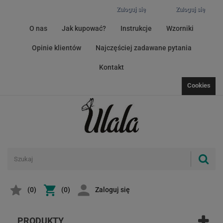
Zaloguj się
Zaloguj się
O nas
Jak kupować?
Instrukcje
Wzorniki
Opinie klientów
Najczęściej zadawane pytania
Kontakt
Cookies
(
0
)
(0)
Zaloguj się
PRODUKTY