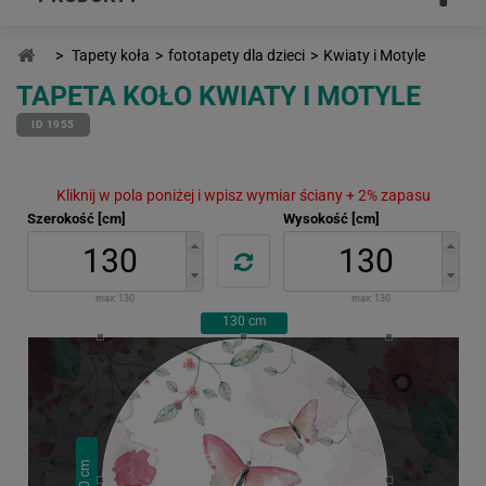
>
Tapety koła
>
fototapety dla dzieci
>
Kwiaty i Motyle
TAPETA KOŁO KWIATY I MOTYLE
ID 1955
Kliknij w pola poniżej i wpisz wymiar ściany + 2% zapasu
Szerokość [cm]
Wysokość [cm]
max:
130
max:
130
130
cm
cm