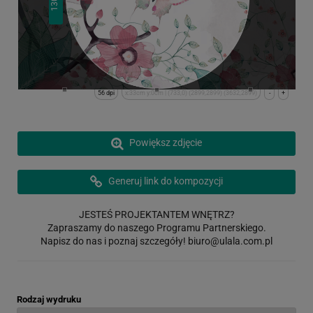
130
56 dpi
x:33cm y:0cm | (733,0) (2899,2899) (3632,2899)
-
+
Powiększ zdjęcie
Generuj link do kompozycji
JESTEŚ PROJEKTANTEM WNĘTRZ?
Zapraszamy do naszego Programu Partnerskiego.
Napisz do nas i poznaj szczegóły!
biuro@ulala.com.pl
Rodzaj wydruku