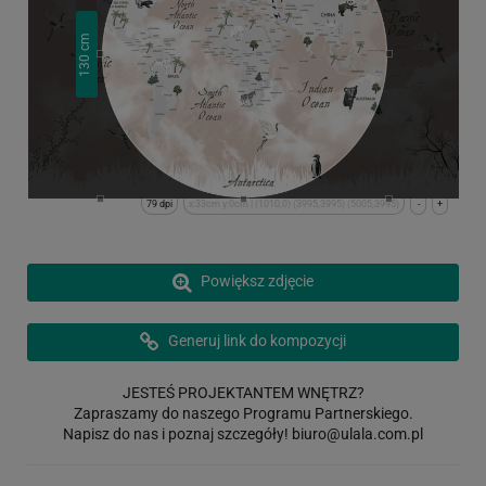
cm
130
79 dpi
x:33cm y:0cm | (1010,0) (3995,3995) (5005,3995)
-
+
Powiększ zdjęcie
Generuj link do kompozycji
JESTEŚ PROJEKTANTEM WNĘTRZ?
Zapraszamy do naszego Programu Partnerskiego.
Napisz do nas i poznaj szczegóły!
biuro@ulala.com.pl