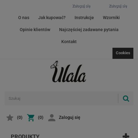
Zaloguj się
Zaloguj się
O nas
Jak kupować?
Instrukcje
Wzorniki
Opinie klientów
Najczęściej zadawane pytania
Kontakt
Cookies
(
0
)
(0)
Zaloguj się
PRODUKTY