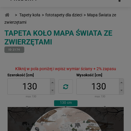
>
Tapety koła
>
fototapety dla dzieci
>
Mapa Świata ze
zwierzętami
TAPETA KOŁO MAPA ŚWIATA ZE
ZWIERZĘTAMI
ID 2174
Kliknij w pola poniżej i wpisz wymiar ściany + 2% zapasu
Szerokość [cm]
Wysokość [cm]
max:
130
max:
130
130
cm