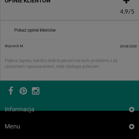
OPINIE KLIENTÓW
4.9/5
Pokaż opinie klientów
Wojciech M.
05-08-2026
Piękna tapeta, bardzo dobrej jakości nie było problemu z jej
ułożeniem i spasowaniem, miła obsługa polecam
Informacja
Menu