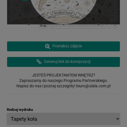
58 dpi
x:41cm y:0cm | (956,0) (3040,3040) (3996,3040)
-
+
Powiększ zdjęcie
Generuj link do kompozycji
JESTEŚ PROJEKTANTEM WNĘTRZ?
Zapraszamy do naszego Programu Partnerskiego.
Napisz do nas i poznaj szczegóły!
biuro@ulala.com.pl
Rodzaj wydruku