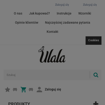
Zaloguj się
Zaloguj się
O nas
Jak kupować?
Instrukcje
Wzorniki
Opinie klientów
Najczęściej zadawane pytania
Kontakt
Cookies
(
0
)
(0)
Zaloguj się
PRODUKTY