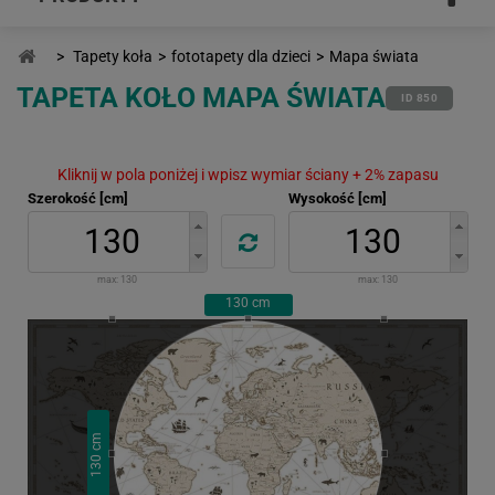
>
Tapety koła
>
fototapety dla dzieci
>
Mapa świata
TAPETA KOŁO MAPA ŚWIATA
ID 850
Kliknij w pola poniżej i wpisz wymiar ściany + 2% zapasu
Szerokość [cm]
Wysokość [cm]
max:
130
max:
130
130
cm
cm
130